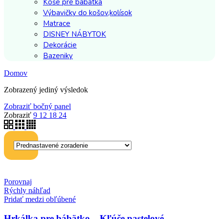
Koše pre bábätká
Výbavičky do košov,kolísok
Matrace
DISNEY NÁBYTOK
Dekorácie
Bazeniky
Domov
Zobrazený jediný výsledok
Zobraziť bočný panel
Zobraziť
9
12
18
24
Porovnaj
Rýchly náhľad
Pridať medzi obľúbené
Hrkálka pre bábätko – Kľúče pastelové