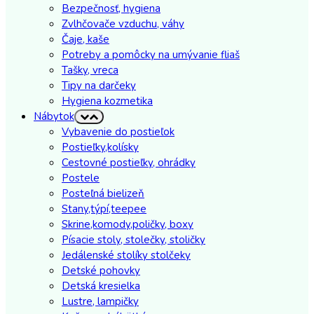
Bezpečnosť, hygiena
Zvlhčovače vzduchu, váhy
Čaje, kaše
Potreby a pomôcky na umývanie fliaš
Tašky, vreca
Tipy na darčeky
Hygiena kozmetika
Nábytok
Vybavenie do postieľok
Postieľky,kolísky
Cestovné postieľky, ohrádky
Postele
Posteľná bielizeň
Stany,týpí,teepee
Skrine,komody,poličky, boxy
Písacie stoly, stolečky, stoličky
Jedálenské stolíky stolčeky
Detské pohovky
Detská kresielka
Lustre, lampičky