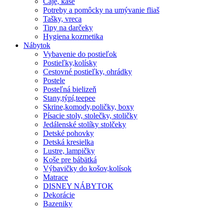
Čaje, kaše
Potreby a pomôcky na umývanie fliaš
Tašky, vreca
Tipy na darčeky
Hygiena kozmetika
Nábytok
Vybavenie do postieľok
Postieľky,kolísky
Cestovné postieľky, ohrádky
Postele
Posteľná bielizeň
Stany,týpí,teepee
Skrine,komody,poličky, boxy
Písacie stoly, stolečky, stoličky
Jedálenské stolíky stolčeky
Detské pohovky
Detská kresielka
Lustre, lampičky
Koše pre bábätká
Výbavičky do košov,kolísok
Matrace
DISNEY NÁBYTOK
Dekorácie
Bazeniky