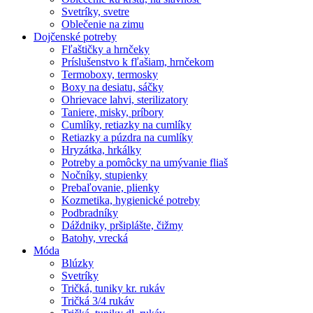
Svetríky, svetre
Oblečenie na zimu
Dojčenské potreby
Fľaštičky a hrnčeky
Príslušenstvo k fľašiam, hrnčekom
Termoboxy, termosky
Boxy na desiatu, sáčky
Ohrievace lahvi, sterilizatory
Taniere, misky, príbory
Cumlíky, retiazky na cumlíky
Retiazky a púzdra na cumlíky
Hryzátka, hrkálky
Potreby a pomôcky na umývanie fliaš
Nočníky, stupienky
Prebaľovanie, plienky
Kozmetika, hygienické potreby
Podbradníky
Dáždniky, pršiplášte, čižmy
Batohy, vrecká
Móda
Blúzky
Svetríky
Tričká, tuniky kr. rukáv
Tričká 3/4 rukáv