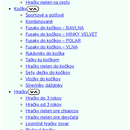
Hračky nielen na cesty
Kočíky
Športové a golfové
Kombinované
Fusaky do kočíkov – BAVLNA
Fusaky do kočíkov – MINKY, VELVET
Fusaky do kočíkov – POLAR
Fusaky do kočíkov – VLNA
Rukávniky do kočíka
Tašky ku kočíkom
Hračky nielen do kočíkov
Sety, dečky do kočíkov
Vložky do kočíkov
Slnečníky, dáždniky
Hračky
Hračky do 3 rokov
Hračky od 3 rokov
Hračky nielen pre chlapcov
Hračky nielen pre dievčatá
Licenčné hračky, tovar
Plyšové hračky