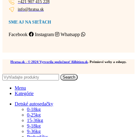
+421 907 415 228
info@hratsa.sk
SME AJ NA SIEŤACH
Facebook
Instagram
Whatsapp
Hratsa.sk
- © 2024 Vytvorila spoločnosť
Alibition.sk
. Prémiové weby a eshopy.
Search
Menu
Kategórie
Detské autosedačky
0-18kg
0-25kg
15-36kg
9-18kg
9-36kg
Podsedáky