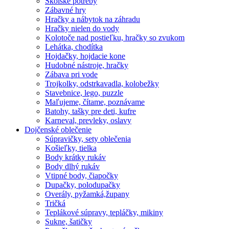
Školské potreby
Zábavné hry
Hračky a nábytok na záhradu
Hračky nielen do vody
Kolotoče nad postieľku, hračky so zvukom
Lehátka, chodítka
Hojdačky, hojdacie kone
Hudobné nástroje, hračky
Zábava pri vode
Trojkolky, odstrkavadla, kolobežky
Stavebnice, lego, puzzle
Maľujeme, čítame, poznávame
Batohy, tašky pre deti, kufre
Karneval, prevleky, oslavy
Dojčenské oblečenie
Súpravičky, sety oblečenia
Košieľky, tielka
Body krátky rukáv
Body dlhý rukáv
Vtipné body, čiapočky
Dupačky, polodupačky
Overály, pyžamká,župany
Tričká
Teplákové súpravy, tepláčky, mikiny
Sukne, šatičky