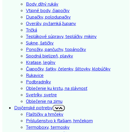
Body dlhý rukáv
Vtipné body, čiapočky
Dupačky, polodupačky
Overály, pyžamká,župany
Tričká
Teplákové súpravy, tepláčky, mikiny
Sukne, šatičky
Ponožky, pančuchy, topánočky
Spodná bielizeň, plavky
Kraťase, legíny
Čiapočky, šatky, čelenky, šiltovky, klobúčiky
Rukavice
Podbradníky
Oblečenie ku krstu, na slávnosť
Svetríky, svetre
Oblečenie na zimu
Dojčenské potreby
Fľaštičky a hrnčeky
Príslušenstvo k fľašiam, hrnčekom
Termoboxy, termosky