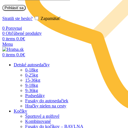
Prihlásiť sa
Stratili ste heslo?
Zapamätať
0
Porovnaj
0
Obľúbené produkty
0.0
€
0
items
Menu
0.0
€
0
items
Detské autosedačky
0-18kg
0-25kg
15-36kg
9-18kg
9-36kg
Podsedáky
Fusaky do autosedačiek
Hračky nielen na cesty
Kočíky
Športové a golfové
Kombinované
Fusaky do kočíkov – BAVLNA