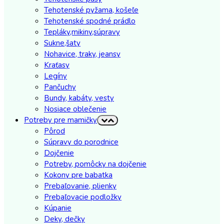
Tehotenské pyžama, košeľe
Tehotenské spodné prádlo
Tepláky,mikiny,súpravy
Sukne,šaty
Nohavice, traky, jeansy
Kraťasy
Legíny
Pančuchy
Bundy, kabáty, vesty
Nosiace oblečenie
Potreby pre mamičky
Pôrod
Súpravy do porodnice
Dojčenie
Potreby, pomôcky na dojčenie
Kokony pre babatka
Prebaľovanie, plienky
Prebaľovacie podložky
Kúpanie
Deky, dečky