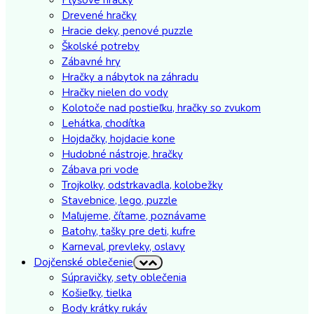
Drevené hračky
Hracie deky, penové puzzle
Školské potreby
Zábavné hry
Hračky a nábytok na záhradu
Hračky nielen do vody
Kolotoče nad postieľku, hračky so zvukom
Lehátka, chodítka
Hojdačky, hojdacie kone
Hudobné nástroje, hračky
Zábava pri vode
Trojkolky, odstrkavadla, kolobežky
Stavebnice, lego, puzzle
Maľujeme, čítame, poznávame
Batohy, tašky pre deti, kufre
Karneval, prevleky, oslavy
Dojčenské oblečenie
Súpravičky, sety oblečenia
Košieľky, tielka
Body krátky rukáv