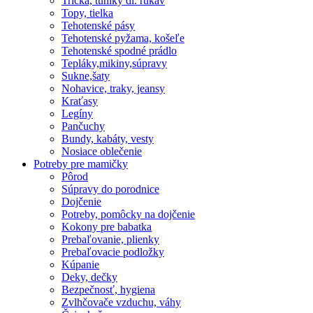
Tričká, tuniky dl. rukáv
Topy, tielka
Tehotenské pásy
Tehotenské pyžama, košeľe
Tehotenské spodné prádlo
Tepláky,mikiny,súpravy
Sukne,šaty
Nohavice, traky, jeansy
Kraťasy
Legíny
Pančuchy
Bundy, kabáty, vesty
Nosiace oblečenie
Potreby pre mamičky
Pôrod
Súpravy do porodnice
Dojčenie
Potreby, pomôcky na dojčenie
Kokony pre babatka
Prebaľovanie, plienky
Prebaľovacie podložky
Kúpanie
Deky, dečky
Bezpečnosť, hygiena
Zvlhčovače vzduchu, váhy