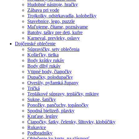
Hudobné nástroje, hračky
Zábava pri vode
Trojkolky, odstrkavadla, kolobežky
Stavebnice, lego, puzzle
Maľujeme, čítame, poznávame
Batohy, tašky pre deti, kufre
Karneval, prevleky, oslavy
Dojčenské oblečenie
Súpravičky, sety oblečenia
Košieľky, tielka
Body krátky rukáv
Body dlhý rukáv
Vtipné body, čiapočky
Dupačky, polodupačky
Overály, pyžamká,župany
Tričká
Teplákové súpravy, tepláčky, mikiny
Sukne, šatičky
Ponožky, pančuchy, topánočky
Spodná bielizeň, plavky
Kraťase, legíny
Čiapočky, šatky, čelenky, šiltovky, klobúčiky
Rukavice
Podbradníky
Oblečenie ku krstu, na slávnosť