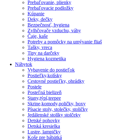
Prebaľovanie, plienky
Prebaľovacie podložky
Kúpanie
Deky, dečky
Bezpečnosť, hygiena
Zvlhčovače vzduchu, váhy
Čaje, kaše
Potreby a pomôcky na umývanie fliaš
Tašky, vreca
Tipy na darčeky
Hygiena kozmetika
Nábytok
Vybavenie do postieľok
Postieľky,kolísky
Cestovné postieľky, ohrádky
Postele
Posteľná bielizeň
Stany,týpí,teepee
Skrine,komody,poličky, boxy
Písacie stoly, stolečky, stoličky
Jedálenské stolíky stolčeky
Detské pohovky
Detská kresielka
Lustre, lampičky
Koše pre bábätká