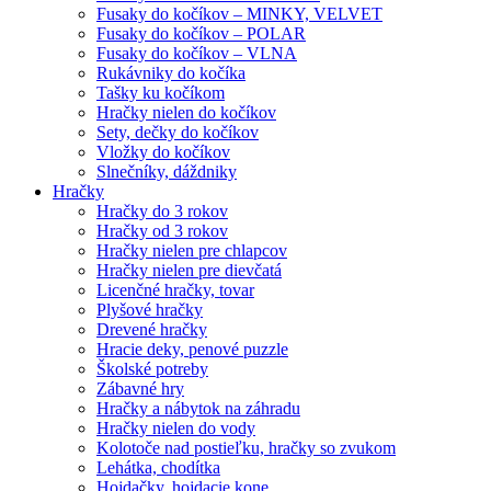
Fusaky do kočíkov – MINKY, VELVET
Fusaky do kočíkov – POLAR
Fusaky do kočíkov – VLNA
Rukávniky do kočíka
Tašky ku kočíkom
Hračky nielen do kočíkov
Sety, dečky do kočíkov
Vložky do kočíkov
Slnečníky, dáždniky
Hračky
Hračky do 3 rokov
Hračky od 3 rokov
Hračky nielen pre chlapcov
Hračky nielen pre dievčatá
Licenčné hračky, tovar
Plyšové hračky
Drevené hračky
Hracie deky, penové puzzle
Školské potreby
Zábavné hry
Hračky a nábytok na záhradu
Hračky nielen do vody
Kolotoče nad postieľku, hračky so zvukom
Lehátka, chodítka
Hojdačky, hojdacie kone