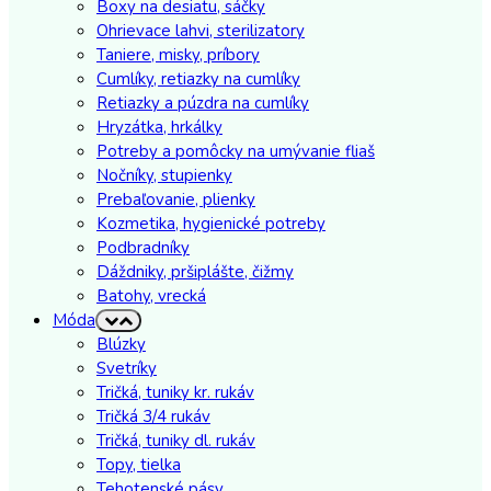
Boxy na desiatu, sáčky
Ohrievace lahvi, sterilizatory
Taniere, misky, príbory
Cumlíky, retiazky na cumlíky
Retiazky a púzdra na cumlíky
Hryzátka, hrkálky
Potreby a pomôcky na umývanie fliaš
Nočníky, stupienky
Prebaľovanie, plienky
Kozmetika, hygienické potreby
Podbradníky
Dáždniky, pršiplášte, čižmy
Batohy, vrecká
Móda
Blúzky
Svetríky
Tričká, tuniky kr. rukáv
Tričká 3/4 rukáv
Tričká, tuniky dl. rukáv
Topy, tielka
Tehotenské pásy