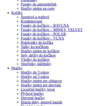
Fusaky do autosedačiek
Hračky nielen na cesty
Kočíky
Športové a golfové
Kombinované
Fusaky do kočíkov – BAVLNA
Fusaky do kočíkov – MINKY, VELVET
Fusaky do kočíkov – POLAR
Fusaky do kočíkov – VLNA
Rukávniky do kočíka
Tašky ku kočíkom
Hračky nielen do kočíkov
Sety, dečky do kočíkov
Vložky do kočíkov
Slnečníky, dáždniky
Hračky
Hračky do 3 rokov
Hračky od 3 rokov
Hračky nielen pre chlapcov
Hračky nielen pre dievčatá
Licenčné hračky, tovar
Plyšové hračky
Drevené hračky
Hracie deky, penové puzzle