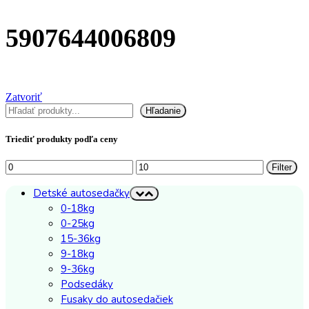
5907644006809
Zatvoriť
Hľadať
Hľadanie
Triediť produkty podľa ceny
Minimálna
Maximálna
Filter
cena
cena
Detské autosedačky
0-18kg
0-25kg
15-36kg
9-18kg
9-36kg
Podsedáky
Fusaky do autosedačiek