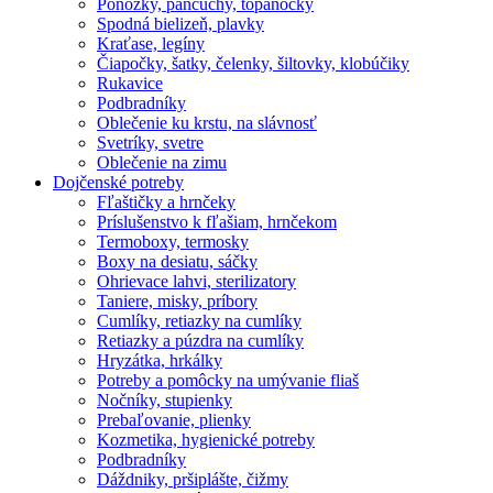
Ponožky, pančuchy, topánočky
Spodná bielizeň, plavky
Kraťase, legíny
Čiapočky, šatky, čelenky, šiltovky, klobúčiky
Rukavice
Podbradníky
Oblečenie ku krstu, na slávnosť
Svetríky, svetre
Oblečenie na zimu
Dojčenské potreby
Fľaštičky a hrnčeky
Príslušenstvo k fľašiam, hrnčekom
Termoboxy, termosky
Boxy na desiatu, sáčky
Ohrievace lahvi, sterilizatory
Taniere, misky, príbory
Cumlíky, retiazky na cumlíky
Retiazky a púzdra na cumlíky
Hryzátka, hrkálky
Potreby a pomôcky na umývanie fliaš
Nočníky, stupienky
Prebaľovanie, plienky
Kozmetika, hygienické potreby
Podbradníky
Dáždniky, pršiplášte, čižmy