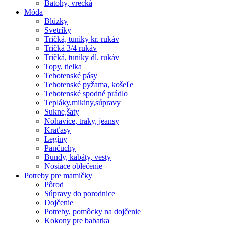
Batohy, vrecká
Móda
Blúzky
Svetríky
Tričká, tuniky kr. rukáv
Tričká 3/4 rukáv
Tričká, tuniky dl. rukáv
Topy, tielka
Tehotenské pásy
Tehotenské pyžama, košeľe
Tehotenské spodné prádlo
Tepláky,mikiny,súpravy
Sukne,šaty
Nohavice, traky, jeansy
Kraťasy
Legíny
Pančuchy
Bundy, kabáty, vesty
Nosiace oblečenie
Potreby pre mamičky
Pôrod
Súpravy do porodnice
Dojčenie
Potreby, pomôcky na dojčenie
Kokony pre babatka