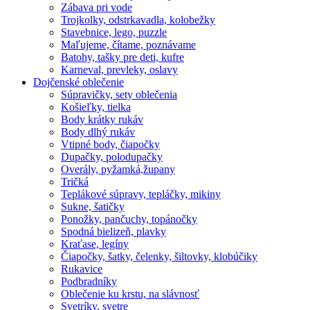
Zábava pri vode
Trojkolky, odstrkavadla, kolobežky
Stavebnice, lego, puzzle
Maľujeme, čítame, poznávame
Batohy, tašky pre deti, kufre
Karneval, prevleky, oslavy
Dojčenské oblečenie
Súpravičky, sety oblečenia
Košieľky, tielka
Body krátky rukáv
Body dlhý rukáv
Vtipné body, čiapočky
Dupačky, polodupačky
Overály, pyžamká,župany
Tričká
Teplákové súpravy, tepláčky, mikiny
Sukne, šatičky
Ponožky, pančuchy, topánočky
Spodná bielizeň, plavky
Kraťase, legíny
Čiapočky, šatky, čelenky, šiltovky, klobúčiky
Rukavice
Podbradníky
Oblečenie ku krstu, na slávnosť
Svetríky, svetre