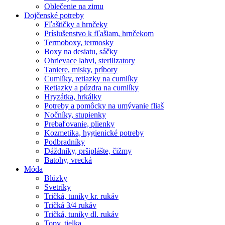
Oblečenie na zimu
Dojčenské potreby
Fľaštičky a hrnčeky
Príslušenstvo k fľašiam, hrnčekom
Termoboxy, termosky
Boxy na desiatu, sáčky
Ohrievace lahvi, sterilizatory
Taniere, misky, príbory
Cumlíky, retiazky na cumlíky
Retiazky a púzdra na cumlíky
Hryzátka, hrkálky
Potreby a pomôcky na umývanie fliaš
Nočníky, stupienky
Prebaľovanie, plienky
Kozmetika, hygienické potreby
Podbradníky
Dáždniky, pršiplášte, čižmy
Batohy, vrecká
Móda
Blúzky
Svetríky
Tričká, tuniky kr. rukáv
Tričká 3/4 rukáv
Tričká, tuniky dl. rukáv
Topy, tielka