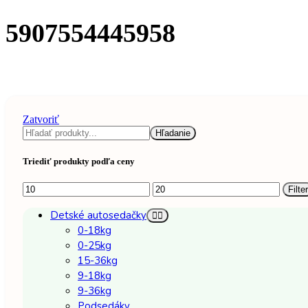
5907554445958
Zatvoriť
Hľadanie
Triediť produkty podľa ceny
Filter
Detské autosedačky
0-18kg
0-25kg
15-36kg
9-18kg
9-36kg
Podsedáky