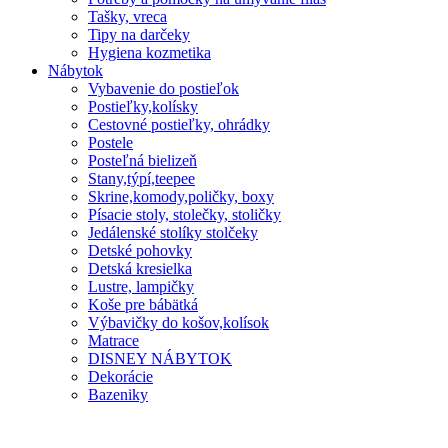
Tašky, vreca
Tipy na darčeky
Hygiena kozmetika
Nábytok
Vybavenie do postieľok
Postieľky,kolísky
Cestovné postieľky, ohrádky
Postele
Posteľná bielizeň
Stany,týpí,teepee
Skrine,komody,poličky, boxy
Písacie stoly, stolečky, stoličky
Jedálenské stolíky stolčeky
Detské pohovky
Detská kresielka
Lustre, lampičky
Koše pre bábätká
Výbavičky do košov,kolísok
Matrace
DISNEY NÁBYTOK
Dekorácie
Bazeniky