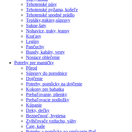
Tehotenské pásy
Tehotenské pyžama, košeľe
Tehotenské spodné prádlo
Tepláky,mikiny,súpravy
Sukne,šaty
Nohavice, traky, jeansy
Kraťasy
Legíny
Pančuchy
Bundy, kabáty, vesty
Nosiace oblečenie
Potreby pre mamičky
Pôrod
Súpravy do porodnice
Dojčenie
Potreby, pomôcky na dojčenie
Kokony pre babatka
Prebaľovanie, plienky
Prebaľovacie podložky
Kúpanie
Deky, dečky
Bezpečnosť, hygiena
Zvlhčovače vzduchu, váhy
Čaje, kaše
Potreby a pomôcky na umývanie fliaš