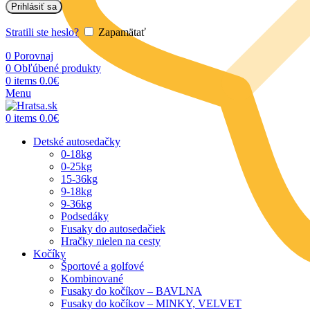
Prihlásiť sa
Stratili ste heslo?
Zapamätať
0
Porovnaj
0
Obľúbené produkty
0
items
0.0
€
Menu
0
items
0.0
€
Detské autosedačky
0-18kg
0-25kg
15-36kg
9-18kg
9-36kg
Podsedáky
Fusaky do autosedačiek
Hračky nielen na cesty
Kočíky
Športové a golfové
Kombinované
Fusaky do kočíkov – BAVLNA
Fusaky do kočíkov – MINKY, VELVET