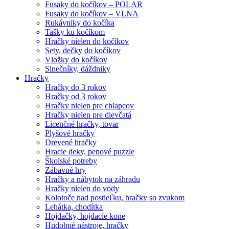
Fusaky do kočíkov – POLAR
Fusaky do kočíkov – VLNA
Rukávniky do kočíka
Tašky ku kočíkom
Hračky nielen do kočíkov
Sety, dečky do kočíkov
Vložky do kočíkov
Slnečníky, dáždniky
Hračky
Hračky do 3 rokov
Hračky od 3 rokov
Hračky nielen pre chlapcov
Hračky nielen pre dievčatá
Licenčné hračky, tovar
Plyšové hračky
Drevené hračky
Hracie deky, penové puzzle
Školské potreby
Zábavné hry
Hračky a nábytok na záhradu
Hračky nielen do vody
Kolotoče nad postieľku, hračky so zvukom
Lehátka, chodítka
Hojdačky, hojdacie kone
Hudobné nástroje, hračky