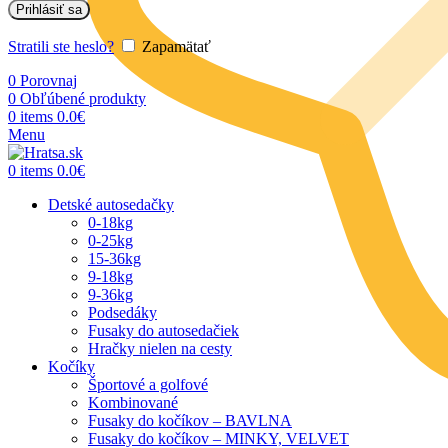
Prihlásiť sa
Stratili ste heslo?
Zapamätať
0
Porovnaj
0
Obľúbené produkty
0
items
0.0
€
Menu
0
items
0.0
€
Detské autosedačky
0-18kg
0-25kg
15-36kg
9-18kg
9-36kg
Podsedáky
Fusaky do autosedačiek
Hračky nielen na cesty
Kočíky
Športové a golfové
Kombinované
Fusaky do kočíkov – BAVLNA
Fusaky do kočíkov – MINKY, VELVET