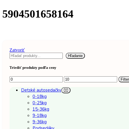
5904501658164
Zatvoriť
Hľadanie
Triediť produkty podľa ceny
Filter
Detské autosedačky
0-18kg
0-25kg
15-36kg
9-18kg
9-36kg
Podsedáky