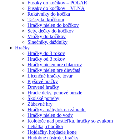
Fusaky do kočíkov – POLAR
Fusaky do kočíkov – VLNA
Rukávniky do kočíka
Tašky ku kočíkom
Hračky nielen do kočíkov
Sety, dečky do kočíkov
Vložky do kočíkov
Slnečníky, dáždniky
Hračky
Hračky do 3 rokov
Hračky od 3 rokov
Hračky nielen pre chlapcov
Hračky nielen pre dievčatá
Licenčné hračky, tovar
Plyšové hračky
Drevené hračky
Hracie deky, penové puzzle
Školské potreby
Zábavné hry
Hračky a nábytok na záhradu
Hračky nielen do vody
Kolotoče nad postieľku, hračky so zvukom
Lehátka, chodítka
Hojdačky, hojdacie kone
Hudobné nástroje, hračky