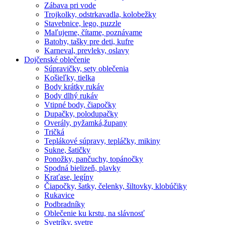
Zábava pri vode
Trojkolky, odstrkavadla, kolobežky
Stavebnice, lego, puzzle
Maľujeme, čítame, poznávame
Batohy, tašky pre deti, kufre
Karneval, prevleky, oslavy
Dojčenské oblečenie
Súpravičky, sety oblečenia
Košieľky, tielka
Body krátky rukáv
Body dlhý rukáv
Vtipné body, čiapočky
Dupačky, polodupačky
Overály, pyžamká,župany
Tričká
Teplákové súpravy, tepláčky, mikiny
Sukne, šatičky
Ponožky, pančuchy, topánočky
Spodná bielizeň, plavky
Kraťase, legíny
Čiapočky, šatky, čelenky, šiltovky, klobúčiky
Rukavice
Podbradníky
Oblečenie ku krstu, na slávnosť
Svetríky, svetre