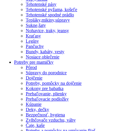
Tehotenské pásy
Tehotenské pyžama, košeľe
Tehotenské spodné prádlo
Tepláky,mikiny,súpravy
Sukne,šaty
Nohavice, traky, jeansy
Kraťasy
Legíny
Pančuchy
Bundy, kabáty, vesty
Nosiace oblečenie
Potreby pre mamičky
Pôrod
Súpravy do porodnice
Dojčenie
Potreby, pomôcky na dojčenie
Kokony pre babatka
Prebaľovanie, plienky
Prebaľovacie podložky
Kúpanie
Deky, dečky
Bezpečnosť, hygiena
Zvlhčovače vzduchu, váhy
Čaje, kaše
Potreby a pomôcky na umývanie fliaš