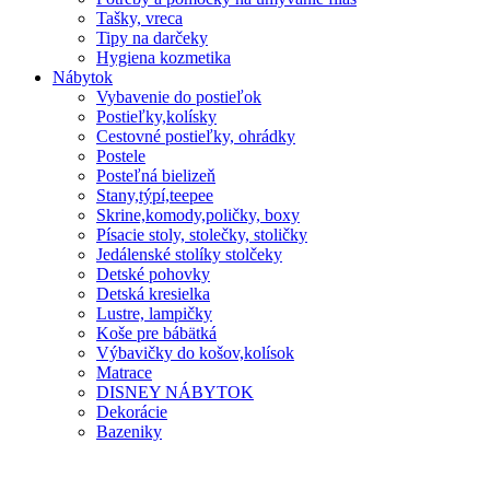
Tašky, vreca
Tipy na darčeky
Hygiena kozmetika
Nábytok
Vybavenie do postieľok
Postieľky,kolísky
Cestovné postieľky, ohrádky
Postele
Posteľná bielizeň
Stany,týpí,teepee
Skrine,komody,poličky, boxy
Písacie stoly, stolečky, stoličky
Jedálenské stolíky stolčeky
Detské pohovky
Detská kresielka
Lustre, lampičky
Koše pre bábätká
Výbavičky do košov,kolísok
Matrace
DISNEY NÁBYTOK
Dekorácie
Bazeniky