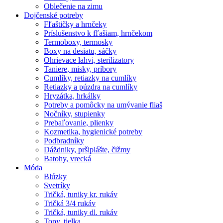
Oblečenie na zimu
Dojčenské potreby
Fľaštičky a hrnčeky
Príslušenstvo k fľašiam, hrnčekom
Termoboxy, termosky
Boxy na desiatu, sáčky
Ohrievace lahvi, sterilizatory
Taniere, misky, príbory
Cumlíky, retiazky na cumlíky
Retiazky a púzdra na cumlíky
Hryzátka, hrkálky
Potreby a pomôcky na umývanie fliaš
Nočníky, stupienky
Prebaľovanie, plienky
Kozmetika, hygienické potreby
Podbradníky
Dáždniky, pršiplášte, čižmy
Batohy, vrecká
Móda
Blúzky
Svetríky
Tričká, tuniky kr. rukáv
Tričká 3/4 rukáv
Tričká, tuniky dl. rukáv
Topy, tielka