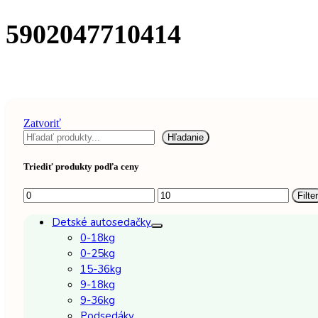
5902047710414
Zatvoriť
Hľadať
Hľadanie
Triediť produkty podľa ceny
Minimálna
Maximálna
Filter
cena
cena
Detské autosedačky
0-18kg
0-25kg
15-36kg
9-18kg
9-36kg
Podsedáky