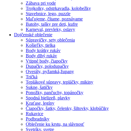
Zábava pri vode
Trojkolky, odstrkavadla, kolobežky
Stavebnice, lego, puzzle
Maľujeme, čítame, poznávame
Batohy, tašky pre deti, kufre
Karneval, prevleky, oslavy
Dojčenské oblečenie
Súpravičky, sety oblečenia
Košieľky, tielka
Body krátky rukáv
Body dlhý rukáv
Vtipné body, čiapočky
Dupačky, polodupačky
Overály, pyžamká,župany
Tričká
Teplákové súpravy, tepláčky, mikiny
Sukne, šatičky
Ponožky, pančuchy, topánočky
Spodná bielizeň, plavky
Kraťase, legíny
Čiapočky, šatky, čelenky, šiltovky, klobúčiky
Rukavice
Podbradníky
Oblečenie ku krstu, na slávnosť
Svetríky, svetre