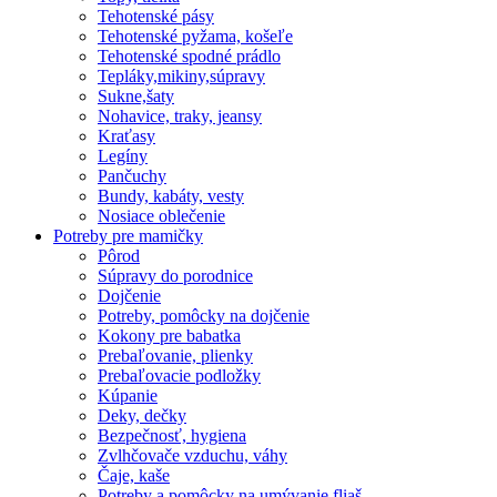
Tehotenské pásy
Tehotenské pyžama, košeľe
Tehotenské spodné prádlo
Tepláky,mikiny,súpravy
Sukne,šaty
Nohavice, traky, jeansy
Kraťasy
Legíny
Pančuchy
Bundy, kabáty, vesty
Nosiace oblečenie
Potreby pre mamičky
Pôrod
Súpravy do porodnice
Dojčenie
Potreby, pomôcky na dojčenie
Kokony pre babatka
Prebaľovanie, plienky
Prebaľovacie podložky
Kúpanie
Deky, dečky
Bezpečnosť, hygiena
Zvlhčovače vzduchu, váhy
Čaje, kaše
Potreby a pomôcky na umývanie fliaš