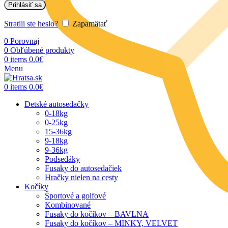
Prihlásiť sa
Stratili ste heslo?
Zapamätať
0
Porovnaj
0
Obľúbené produkty
0
items
0.0
€
Menu
0
items
0.0
€
Detské autosedačky
0-18kg
0-25kg
15-36kg
9-18kg
9-36kg
Podsedáky
Fusaky do autosedačiek
Hračky nielen na cesty
Kočíky
Športové a golfové
Kombinované
Fusaky do kočíkov – BAVLNA
Fusaky do kočíkov – MINKY, VELVET