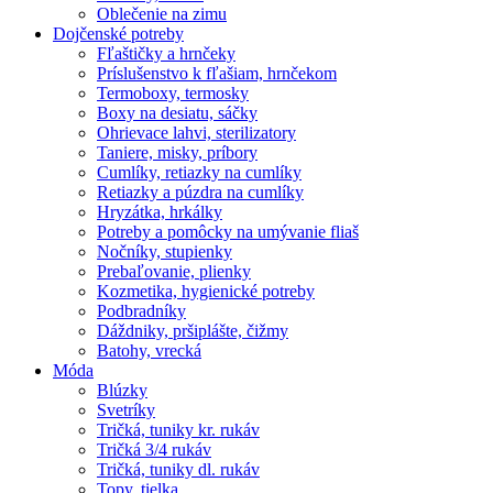
Oblečenie na zimu
Dojčenské potreby
Fľaštičky a hrnčeky
Príslušenstvo k fľašiam, hrnčekom
Termoboxy, termosky
Boxy na desiatu, sáčky
Ohrievace lahvi, sterilizatory
Taniere, misky, príbory
Cumlíky, retiazky na cumlíky
Retiazky a púzdra na cumlíky
Hryzátka, hrkálky
Potreby a pomôcky na umývanie fliaš
Nočníky, stupienky
Prebaľovanie, plienky
Kozmetika, hygienické potreby
Podbradníky
Dáždniky, pršiplášte, čižmy
Batohy, vrecká
Móda
Blúzky
Svetríky
Tričká, tuniky kr. rukáv
Tričká 3/4 rukáv
Tričká, tuniky dl. rukáv
Topy, tielka