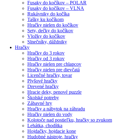
Fusaky do kočíkov – POLAR
Fusaky do kočíkov – VLNA
Rukávniky do kočíka
Tašky ku kočíkom
Hračky nielen do kočíkov
Sety, dečky do kočíkov
Vložky do kočíkov
Slnečníky, dáždniky
Hračky
Hračky do 3 rokov
Hračky od 3 rokov
Hračky nielen pre chlapcov
Hračky nielen pre dievčatá
Licenčné hračky, tovar
Plyšové hračky
Drevené hračky
Hracie deky, penové puzzle
Školské potreby
Zábavné hry
Hračky a nábytok na záhradu
Hračky nielen do vody
Kolotoče nad postieľku, hračky so zvukom
Lehátka, chodítka
Hojdačky, hojdacie kone
Hudobné nástroje, hračky