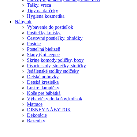
Tašky, vreca
Tipy na darčeky
Hygiena kozmetika
Nábytok
Vybavenie do postieľok
Postieľky,kolísky
Cestovné postieľky, ohrádky
Postele
Posteľná bielizeň
Stany,týpí,teepee
Skrine,komody,poličky, boxy
Písacie stoly, stolečky, stoličky
Jedálenské stolíky stolčeky
Detské pohovky
Detská kresielka
Lustre, lampičky
Koše pre bábätká
Výbavičky do košov,kolísok
Matrace
DISNEY NÁBYTOK
Dekorácie
Bazeniky