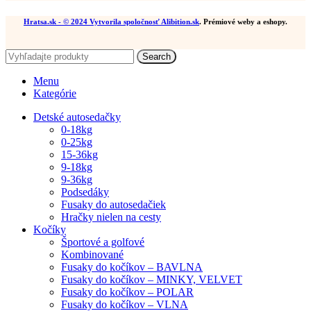
Hratsa.sk
- © 2024 Vytvorila spoločnosť
Alibition.sk
. Prémiové weby a eshopy.
Search
Menu
Kategórie
Detské autosedačky
0-18kg
0-25kg
15-36kg
9-18kg
9-36kg
Podsedáky
Fusaky do autosedačiek
Hračky nielen na cesty
Kočíky
Športové a golfové
Kombinované
Fusaky do kočíkov – BAVLNA
Fusaky do kočíkov – MINKY, VELVET
Fusaky do kočíkov – POLAR
Fusaky do kočíkov – VLNA