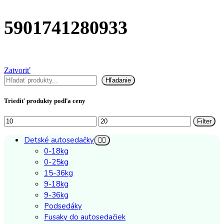
5901741280933
Zatvoriť
Hľadať
Hľadanie
Triediť produkty podľa ceny
Minimálna
Maximálna
Filter
cena
cena
Detské autosedačky
0-18kg
0-25kg
15-36kg
9-18kg
9-36kg
Podsedáky
Fusaky do autosedačiek