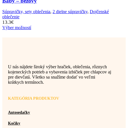
Baby – béžový
Súpravičky, sety oblečenia
,
2 dielne súpravičky
,
Dojčenské
oblečenie
13.3
€
Výber možností
U nás nájdete široký výber hračiek, oblečenia, rôznych
kojeneckých potrieb a vybavenia izbičiek pre chlapcov aj
pre dievčatá. Všetko sa snažíme dodať vo veľmi
krátkych termínoch.
KATEGÓRIA PRODUKTOV
Autosedačky
Kočíky