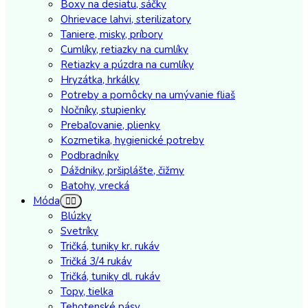
Boxy na desiatu, sáčky
Ohrievace lahvi, sterilizatory
Taniere, misky, príbory
Cumlíky, retiazky na cumlíky
Retiazky a púzdra na cumlíky
Hryzátka, hrkálky
Potreby a pomôcky na umývanie fliaš
Nočníky, stupienky
Prebaľovanie, plienky
Kozmetika, hygienické potreby
Podbradníky
Dáždniky, pršiplášte, čižmy
Batohy, vrecká
Móda
Blúzky
Svetríky
Tričká, tuniky kr. rukáv
Tričká 3/4 rukáv
Tričká, tuniky dl. rukáv
Topy, tielka
Tehotenské pásy