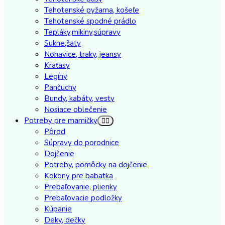
Tehotenské pyžama, košeľe
Tehotenské spodné prádlo
Tepláky,mikiny,súpravy
Sukne,šaty
Nohavice, traky, jeansy
Kraťasy
Legíny
Pančuchy
Bundy, kabáty, vesty
Nosiace oblečenie
Potreby pre mamičky
Pôrod
Súpravy do porodnice
Dojčenie
Potreby, pomôcky na dojčenie
Kokony pre babatka
Prebaľovanie, plienky
Prebaľovacie podložky
Kúpanie
Deky, dečky