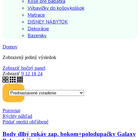
Koše pre bábätká
Výbavičky do košov,kolísok
Matrace
DISNEY NÁBYTOK
Dekorácie
Bazeniky
Domov
Zobrazený jediný výsledok
Zobraziť bočný panel
Zobraziť
9
12
18
24
Porovnaj
Rýchly náhľad
Pridať medzi obľúbené
Body dlhý rukáv zap. bokom+polodupačky Galaxy