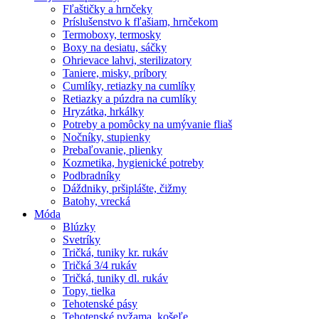
Fľaštičky a hrnčeky
Príslušenstvo k fľašiam, hrnčekom
Termoboxy, termosky
Boxy na desiatu, sáčky
Ohrievace lahvi, sterilizatory
Taniere, misky, príbory
Cumlíky, retiazky na cumlíky
Retiazky a púzdra na cumlíky
Hryzátka, hrkálky
Potreby a pomôcky na umývanie fliaš
Nočníky, stupienky
Prebaľovanie, plienky
Kozmetika, hygienické potreby
Podbradníky
Dáždniky, pršiplášte, čižmy
Batohy, vrecká
Móda
Blúzky
Svetríky
Tričká, tuniky kr. rukáv
Tričká 3/4 rukáv
Tričká, tuniky dl. rukáv
Topy, tielka
Tehotenské pásy
Tehotenské pyžama, košeľe