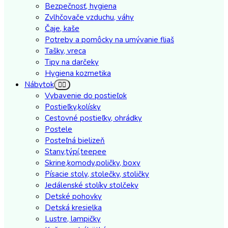
Bezpečnosť, hygiena
Zvlhčovače vzduchu, váhy
Čaje, kaše
Potreby a pomôcky na umývanie fliaš
Tašky, vreca
Tipy na darčeky
Hygiena kozmetika
Nábytok
Vybavenie do postieľok
Postieľky,kolísky
Cestovné postieľky, ohrádky
Postele
Posteľná bielizeň
Stany,týpí,teepee
Skrine,komody,poličky, boxy
Písacie stoly, stolečky, stoličky
Jedálenské stolíky stolčeky
Detské pohovky
Detská kresielka
Lustre, lampičky