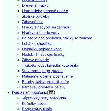
Drevené hračky
Hracie deky, penové puzzle
Školské potreby
Zábavné hry
Hračky a nábytok na záhradu
Hračky nielen do vody
Kolotoče nad postieľku, hračky so zvukom
Lehátka, chodítka
Hojdačky, hojdacie kone
Hudobné nástroje, hračky
Zábava pri vode
Trojkolky, odstrkavadla, kolobežky
Stavebnice, lego, puzzle
Maľujeme, čítame, poznávame
Batohy, tašky pre deti, kufre
Karneval, prevleky, oslavy
Dojčenské oblečenie
Súpravičky, sety oblečenia
Košieľky, tielka
Body krátky rukáv