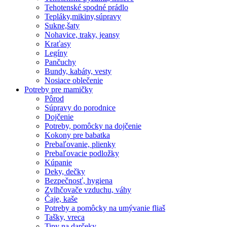
Tehotenské spodné prádlo
Tepláky,mikiny,súpravy
Sukne,šaty
Nohavice, traky, jeansy
Kraťasy
Legíny
Pančuchy
Bundy, kabáty, vesty
Nosiace oblečenie
Potreby pre mamičky
Pôrod
Súpravy do porodnice
Dojčenie
Potreby, pomôcky na dojčenie
Kokony pre babatka
Prebaľovanie, plienky
Prebaľovacie podložky
Kúpanie
Deky, dečky
Bezpečnosť, hygiena
Zvlhčovače vzduchu, váhy
Čaje, kaše
Potreby a pomôcky na umývanie fliaš
Tašky, vreca
Tipy na darčeky