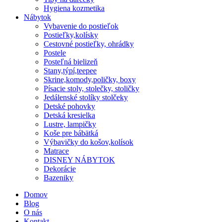
Hygiena kozmetika
Nábytok
Vybavenie do postieľok
Postieľky,kolísky
Cestovné postieľky, ohrádky
Postele
Posteľná bielizeň
Stany,týpí,teepee
Skrine,komody,poličky, boxy
Písacie stoly, stolečky, stoličky
Jedálenské stolíky stolčeky
Detské pohovky
Detská kresielka
Lustre, lampičky
Koše pre bábätká
Výbavičky do košov,kolísok
Matrace
DISNEY NÁBYTOK
Dekorácie
Bazeniky
Domov
Blog
O nás
Kontakt