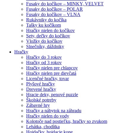
Fusaky do kočíkov – MINKY, VELVET
Fusaky do kočíkov – POLAR
Fusaky do kočíkov – VLNA
Rukávniky do kočíka
Tašky ku kočíkom
Hračky nielen do kočíkov
Sety, dečky do kočíkov
Vložky do kočíkov
Slnečníky, dáždniky
Hračky
Hračky do 3 rokov
Hračky od 3 rokov
Hračky nielen pre chlapcov
Hračky nielen pre dievčatá
Licenčné hračky, tovar
Plyšové hračky
Drevené hračky
Hracie deky, penové puzzle
Školské potreby
Zábavné hry
Hračky a nábytok na záhradu
Hračky nielen do vody
Kolotoče nad postieľku, hračky so zvukom
Lehátka, chodítka
Hojdačky, hojdacie kone