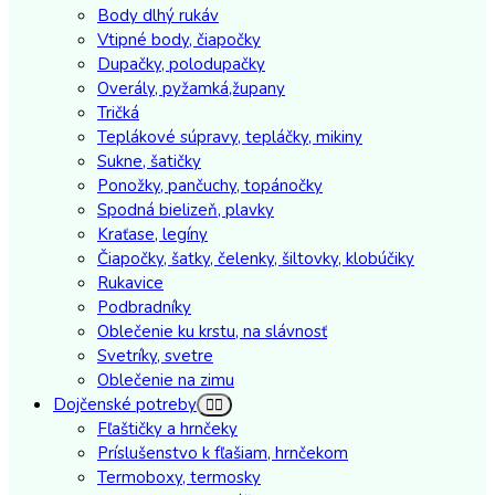
Body dlhý rukáv
Vtipné body, čiapočky
Dupačky, polodupačky
Overály, pyžamká,župany
Tričká
Teplákové súpravy, tepláčky, mikiny
Sukne, šatičky
Ponožky, pančuchy, topánočky
Spodná bielizeň, plavky
Kraťase, legíny
Čiapočky, šatky, čelenky, šiltovky, klobúčiky
Rukavice
Podbradníky
Oblečenie ku krstu, na slávnosť
Svetríky, svetre
Oblečenie na zimu
Dojčenské potreby
Fľaštičky a hrnčeky
Príslušenstvo k fľašiam, hrnčekom
Termoboxy, termosky