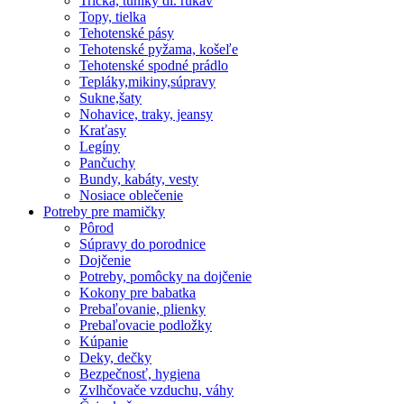
Tričká, tuniky dl. rukáv
Topy, tielka
Tehotenské pásy
Tehotenské pyžama, košeľe
Tehotenské spodné prádlo
Tepláky,mikiny,súpravy
Sukne,šaty
Nohavice, traky, jeansy
Kraťasy
Legíny
Pančuchy
Bundy, kabáty, vesty
Nosiace oblečenie
Potreby pre mamičky
Pôrod
Súpravy do porodnice
Dojčenie
Potreby, pomôcky na dojčenie
Kokony pre babatka
Prebaľovanie, plienky
Prebaľovacie podložky
Kúpanie
Deky, dečky
Bezpečnosť, hygiena
Zvlhčovače vzduchu, váhy