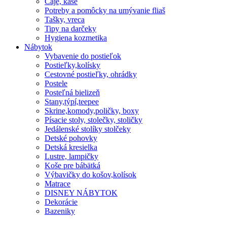
Čaje, kaše
Potreby a pomôcky na umývanie fliaš
Tašky, vreca
Tipy na darčeky
Hygiena kozmetika
Nábytok
Vybavenie do postieľok
Postieľky,kolísky
Cestovné postieľky, ohrádky
Postele
Posteľná bielizeň
Stany,týpí,teepee
Skrine,komody,poličky, boxy
Písacie stoly, stolečky, stoličky
Jedálenské stolíky stolčeky
Detské pohovky
Detská kresielka
Lustre, lampičky
Koše pre bábätká
Výbavičky do košov,kolísok
Matrace
DISNEY NÁBYTOK
Dekorácie
Bazeniky