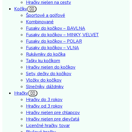
Hračky nielen na cesty
Kočíky
Športové a golfové
Kombinované
Fusaky do kočíkov – BAVLNA
Fusaky do kočíkov – MINKY, VELVET
Fusaky do kočíkov – POLAR
Fusaky do kočíkov – VLNA
Rukávniky do kočíka
Tašky ku kočíkom
Hračky nielen do kočíkov
Sety, dečky do kočíkov
Vložky do kočíkov
Slnečníky, dáždniky
Hračky
Hračky do 3 rokov
Hračky od 3 rokov
Hračky nielen pre chlapcov
Hračky nielen pre dievčatá
Licenčné hračky, tovar
Plyšové hračky