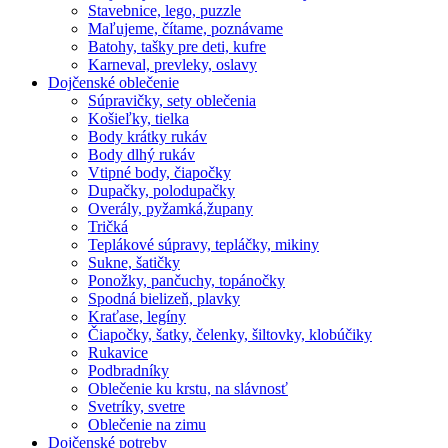
Stavebnice, lego, puzzle
Maľujeme, čítame, poznávame
Batohy, tašky pre deti, kufre
Karneval, prevleky, oslavy
Dojčenské oblečenie
Súpravičky, sety oblečenia
Košieľky, tielka
Body krátky rukáv
Body dlhý rukáv
Vtipné body, čiapočky
Dupačky, polodupačky
Overály, pyžamká,župany
Tričká
Teplákové súpravy, tepláčky, mikiny
Sukne, šatičky
Ponožky, pančuchy, topánočky
Spodná bielizeň, plavky
Kraťase, legíny
Čiapočky, šatky, čelenky, šiltovky, klobúčiky
Rukavice
Podbradníky
Oblečenie ku krstu, na slávnosť
Svetríky, svetre
Oblečenie na zimu
Dojčenské potreby