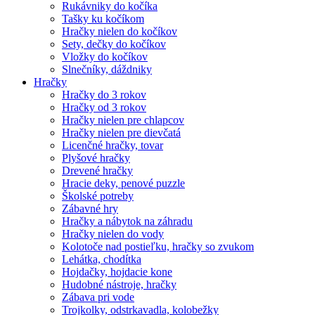
Rukávniky do kočíka
Tašky ku kočíkom
Hračky nielen do kočíkov
Sety, dečky do kočíkov
Vložky do kočíkov
Slnečníky, dáždniky
Hračky
Hračky do 3 rokov
Hračky od 3 rokov
Hračky nielen pre chlapcov
Hračky nielen pre dievčatá
Licenčné hračky, tovar
Plyšové hračky
Drevené hračky
Hracie deky, penové puzzle
Školské potreby
Zábavné hry
Hračky a nábytok na záhradu
Hračky nielen do vody
Kolotoče nad postieľku, hračky so zvukom
Lehátka, chodítka
Hojdačky, hojdacie kone
Hudobné nástroje, hračky
Zábava pri vode
Trojkolky, odstrkavadla, kolobežky