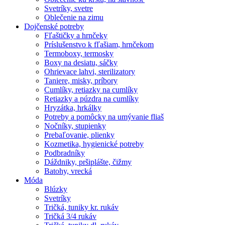
Svetríky, svetre
Oblečenie na zimu
Dojčenské potreby
Fľaštičky a hrnčeky
Príslušenstvo k fľašiam, hrnčekom
Termoboxy, termosky
Boxy na desiatu, sáčky
Ohrievace lahvi, sterilizatory
Taniere, misky, príbory
Cumlíky, retiazky na cumlíky
Retiazky a púzdra na cumlíky
Hryzátka, hrkálky
Potreby a pomôcky na umývanie fliaš
Nočníky, stupienky
Prebaľovanie, plienky
Kozmetika, hygienické potreby
Podbradníky
Dáždniky, pršiplášte, čižmy
Batohy, vrecká
Móda
Blúzky
Svetríky
Tričká, tuniky kr. rukáv
Tričká 3/4 rukáv