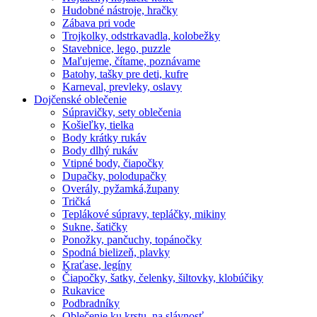
Hudobné nástroje, hračky
Zábava pri vode
Trojkolky, odstrkavadla, kolobežky
Stavebnice, lego, puzzle
Maľujeme, čítame, poznávame
Batohy, tašky pre deti, kufre
Karneval, prevleky, oslavy
Dojčenské oblečenie
Súpravičky, sety oblečenia
Košieľky, tielka
Body krátky rukáv
Body dlhý rukáv
Vtipné body, čiapočky
Dupačky, polodupačky
Overály, pyžamká,župany
Tričká
Teplákové súpravy, tepláčky, mikiny
Sukne, šatičky
Ponožky, pančuchy, topánočky
Spodná bielizeň, plavky
Kraťase, legíny
Čiapočky, šatky, čelenky, šiltovky, klobúčiky
Rukavice
Podbradníky
Oblečenie ku krstu, na slávnosť