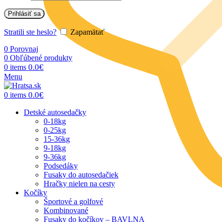
Prihlásiť sa
Stratili ste heslo?
Zapamätať
0
Porovnaj
0
Obľúbené produkty
0.0
€
0
items
Menu
0.0
€
0
items
Detské autosedačky
0-18kg
0-25kg
15-36kg
9-18kg
9-36kg
Podsedáky
Fusaky do autosedačiek
Hračky nielen na cesty
Kočíky
Športové a golfové
Kombinované
Fusaky do kočíkov – BAVLNA