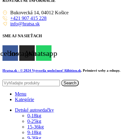
KONTAKTNÉ INFORMÁCIE
Bukovecká 14, 04012 Košice
+421 907 415 228
info@hratsa.sk
SME AJ NA SIEŤACH
acebook
Instagram
Whatsapp
Hratsa.sk
- © 2024 Vytvorila spoločnosť
Alibition.sk
. Prémiové weby a eshopy.
Search
Menu
Kategórie
Detské autosedačky
0-18kg
0-25kg
15-36kg
9-18kg
9-36kg