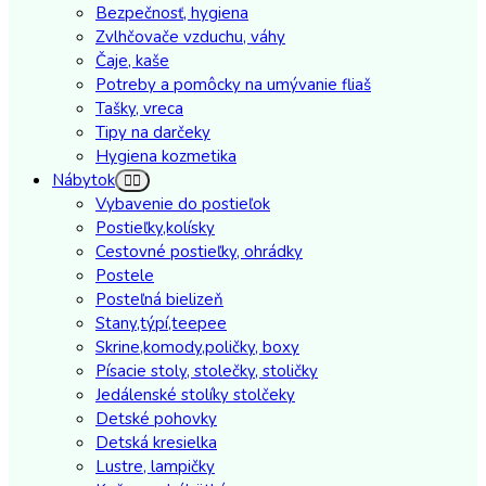
Bezpečnosť, hygiena
Zvlhčovače vzduchu, váhy
Čaje, kaše
Potreby a pomôcky na umývanie fliaš
Tašky, vreca
Tipy na darčeky
Hygiena kozmetika
Nábytok
Vybavenie do postieľok
Postieľky,kolísky
Cestovné postieľky, ohrádky
Postele
Posteľná bielizeň
Stany,týpí,teepee
Skrine,komody,poličky, boxy
Písacie stoly, stolečky, stoličky
Jedálenské stolíky stolčeky
Detské pohovky
Detská kresielka
Lustre, lampičky