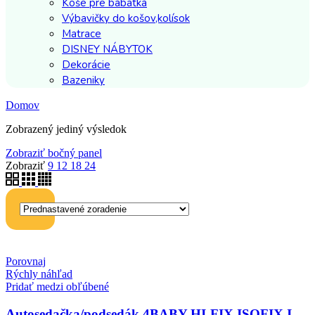
Koše pre bábätká
Výbavičky do košov,kolísok
Matrace
DISNEY NÁBYTOK
Dekorácie
Bazeniky
Domov
Zobrazený jediný výsledok
Zobraziť bočný panel
Zobraziť
9
12
18
24
Porovnaj
Rýchly náhľad
Pridať medzi obľúbené
Autosedačka/podsedák 4BABY HI-FIX ISOFIX I-