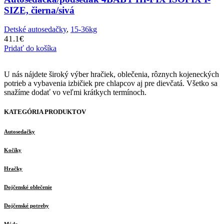
SIZE, čierna/sivá
Detské autosedačky
,
15-36kg
41.1
€
Pridať do košíka
U nás nájdete široký výber hračiek, oblečenia, rôznych kojeneckých
potrieb a vybavenia izbičiek pre chlapcov aj pre dievčatá. Všetko sa
snažíme dodať vo veľmi krátkych termínoch.
KATEGÓRIA PRODUKTOV
Autosedačky
Kočíky
Hračky
Dojčenské oblečenie
Dojčenské potreby