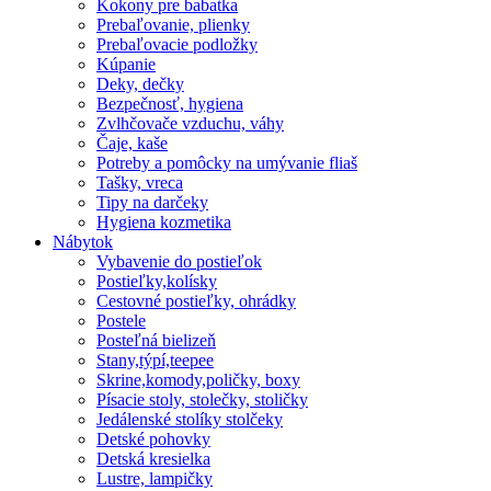
Kokony pre babatka
Prebaľovanie, plienky
Prebaľovacie podložky
Kúpanie
Deky, dečky
Bezpečnosť, hygiena
Zvlhčovače vzduchu, váhy
Čaje, kaše
Potreby a pomôcky na umývanie fliaš
Tašky, vreca
Tipy na darčeky
Hygiena kozmetika
Nábytok
Vybavenie do postieľok
Postieľky,kolísky
Cestovné postieľky, ohrádky
Postele
Posteľná bielizeň
Stany,týpí,teepee
Skrine,komody,poličky, boxy
Písacie stoly, stolečky, stoličky
Jedálenské stolíky stolčeky
Detské pohovky
Detská kresielka
Lustre, lampičky