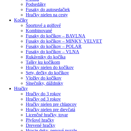
Podsedáky
Fusaky do autosedačiek
Hračky nielen na cesty
Kočíky
Športové a golfové
Kombinované
Fusaky do kočíkov – BAVLNA
Fusaky do kočíkov – MINKY, VELVET
Fusaky do kočíkov – POLAR
Fusaky do kočíkov – VLNA
Rukávniky do kočíka
Tašky ku kočíkom
Hračky nielen do kočíkov
Sety, dečky do kočíkov
Vložky do kočíkov
Slnečníky, dáždniky
Hračky
Hračky do 3 rokov
Hračky od 3 rokov
Hračky nielen pre chlapcov
Hračky nielen pre dievčatá
Licenčné hračky, tovar
Plyšové hračky
Drevené hračky
Hracie deky, penové puzzle