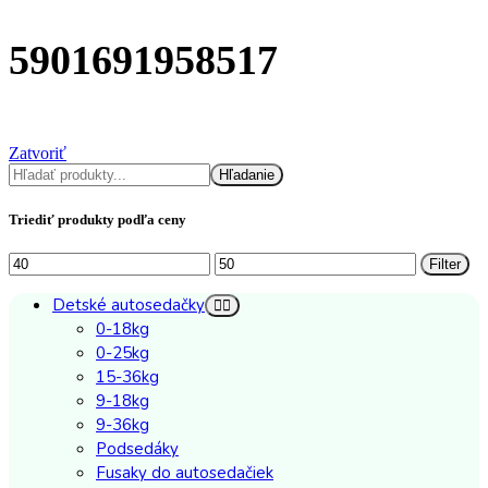
5901691958517
Zatvoriť
Hľadať
Hľadanie
Triediť produkty podľa ceny
Minimálna
Maximálna
Filter
cena
cena
Detské autosedačky
0-18kg
0-25kg
15-36kg
9-18kg
9-36kg
Podsedáky
Fusaky do autosedačiek