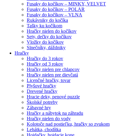
Fusaky do kočíkov – MINKY, VELVET
Fusaky do kočíkov – POLAR
Fusaky do kočíkov – VLNA
Rukávniky do kočíka
Tašky ku kočíkom
Hračky nielen do kočíkov
Sety, dečky do kočíkov
Vložky do kočíkov
Slnečníky, dáždniky
Hračky
Hračky do 3 rokov
Hračky od 3 rokov
Hračky nielen pre chlapcov
Hračky nielen pre dievčatá
Licenčné hračky, tovar
Plyšové hračky
Drevené hračky
Hracie deky, penové puzzle
Školské potreby
Zábavné hry
Hračky a nábytok na záhradu
Hračky nielen do vody
Kolotoče nad postieľku, hračky so zvukom
Lehátka, chodítka
Hojdačky, hojdacie kone