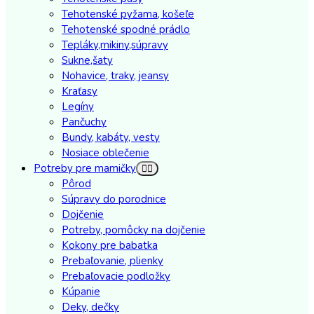
Tehotenské pyžama, košeľe
Tehotenské spodné prádlo
Tepláky,mikiny,súpravy
Sukne,šaty
Nohavice, traky, jeansy
Kraťasy
Legíny
Pančuchy
Bundy, kabáty, vesty
Nosiace oblečenie
Potreby pre mamičky
Pôrod
Súpravy do porodnice
Dojčenie
Potreby, pomôcky na dojčenie
Kokony pre babatka
Prebaľovanie, plienky
Prebaľovacie podložky
Kúpanie
Deky, dečky