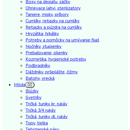
Boxy na desiatu, sáčky
Ohrievace lahvi, sterilizatory
Taniere, misky, príbory
Cumlíky, retiazky na cumlíky
Retiazky a púzdra na cumlíky
Hryzátka, hrkálky
Potreby a pomôcky na umývanie fliaš
Nočníky, stupienky
Prebaľovanie, plienky
Kozmetika, hygienické potreby
Podbradníky
Dáždniky, pršiplášte, čižmy
Batohy, vrecká
Móda
Blúzky
Svetríky
Tričká, tuniky kr. rukáv
Tričká 3/4 rukáv
Tričká, tuniky dl. rukáv
Topy, tielka
Tehotenské pásy