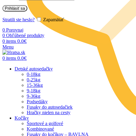
Prihlásiť sa
Stratili ste heslo?
Zapamätať
0
Porovnaj
0
Obľúbené produkty
0.0
€
0
items
Menu
0.0
€
0
items
Detské autosedačky
0-18kg
0-25kg
15-36kg
9-18kg
9-36kg
Podsedáky
Fusaky do autosedačiek
Hračky nielen na cesty
Kočíky
Športové a golfové
Kombinované
Fusaky do kočíkov – BAVLNA