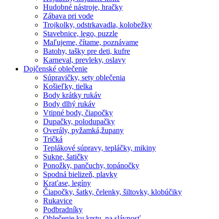
Hudobné nástroje, hračky
Zábava pri vode
Trojkolky, odstrkavadla, kolobežky
Stavebnice, lego, puzzle
Maľujeme, čítame, poznávame
Batohy, tašky pre deti, kufre
Karneval, prevleky, oslavy
Dojčenské oblečenie
Súpravičky, sety oblečenia
Košieľky, tielka
Body krátky rukáv
Body dlhý rukáv
Vtipné body, čiapočky
Dupačky, polodupačky
Overály, pyžamká,župany
Tričká
Teplákové súpravy, tepláčky, mikiny
Sukne, šatičky
Ponožky, pančuchy, topánočky
Spodná bielizeň, plavky
Kraťase, legíny
Čiapočky, šatky, čelenky, šiltovky, klobúčiky
Rukavice
Podbradníky
Oblečenie ku krstu, na slávnosť