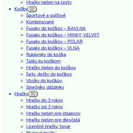
Hračky nielen na cesty
Kočíky
Športové a golfové
Kombinované
Fusaky do kočíkov – BAVLNA
Fusaky do kočíkov – MINKY, VELVET
Fusaky do kočíkov – POLAR
Fusaky do kočíkov – VLNA
Rukávniky do kočíka
Tašky ku kočíkom
Hračky nielen do kočíkov
Sety, dečky do kočíkov
Vložky do kočíkov
Slnečníky, dáždniky
Hračky
Hračky do 3 rokov
Hračky od 3 rokov
Hračky nielen pre chlapcov
Hračky nielen pre dievčatá
Licenčné hračky, tovar
Plyšové hračky