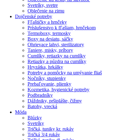
Svetríky, svetre
Oblečenie na zimu
Dojčenské potreby
Fľaštičky a hrnčeky
Príslušenstvo k fľašiam, hrnčekom
Termoboxy, termosky
Boxy na desiatu, sáčky
Ohrievace lahvi, sterilizatory
Taniere, misky, príbory
Cumlíky, retiazky na cumlíky
Retiazky a púzdra na cumlíky
Hryzátka, hrkálky
Potreby a pomôcky na umývanie fliaš
Nočníky, stupienky
Prebaľovanie, plienky
Kozmetika, hygienické potreby
Podbradníky
Dáždniky, pršiplášte, čižmy
Batohy, vrecká
Móda
Blúzky
Svetríky
Tričká, tuniky kr. rukáv
Tričká 3/4 rukáv