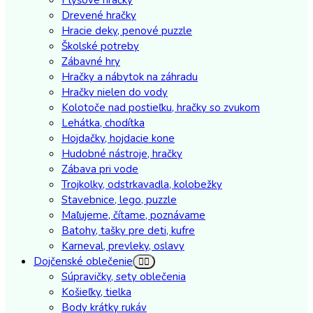
Drevené hračky
Hracie deky, penové puzzle
Školské potreby
Zábavné hry
Hračky a nábytok na záhradu
Hračky nielen do vody
Kolotoče nad postieľku, hračky so zvukom
Lehátka, chodítka
Hojdačky, hojdacie kone
Hudobné nástroje, hračky
Zábava pri vode
Trojkolky, odstrkavadla, kolobežky
Stavebnice, lego, puzzle
Maľujeme, čítame, poznávame
Batohy, tašky pre deti, kufre
Karneval, prevleky, oslavy
Dojčenské oblečenie
Súpravičky, sety oblečenia
Košieľky, tielka
Body krátky rukáv