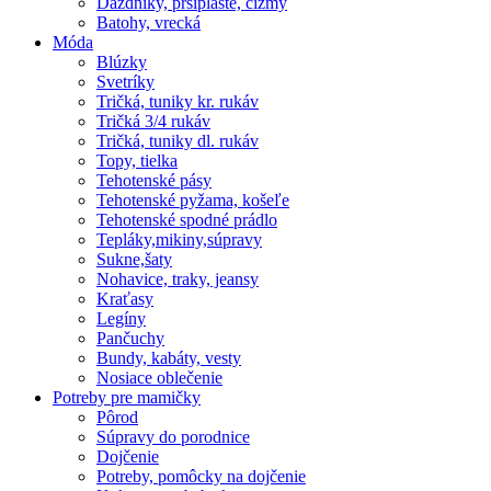
Dáždniky, pršiplášte, čižmy
Batohy, vrecká
Móda
Blúzky
Svetríky
Tričká, tuniky kr. rukáv
Tričká 3/4 rukáv
Tričká, tuniky dl. rukáv
Topy, tielka
Tehotenské pásy
Tehotenské pyžama, košeľe
Tehotenské spodné prádlo
Tepláky,mikiny,súpravy
Sukne,šaty
Nohavice, traky, jeansy
Kraťasy
Legíny
Pančuchy
Bundy, kabáty, vesty
Nosiace oblečenie
Potreby pre mamičky
Pôrod
Súpravy do porodnice
Dojčenie
Potreby, pomôcky na dojčenie