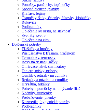
Sukne, šatičky
Ponožky, pančuchy, topánočky
Spodná bielizeň, plavky
Kraťase, legíny
Čiapočky, šatky, čelenky, šiltovky, klobúčiky
Rukavice
Podbradníky
Oblečenie ku krstu, na slávnosť
Svetríky, svetre
Oblečenie na zimu
Dojčenské potreby
Fľaštičky a hrnčeky
Príslušenstvo k fľašiam, hrnčekom
Termoboxy, termosky
Boxy na desiatu, sáčky
Ohrievace lahvi, sterilizatory
Taniere, misky, príbory
Cumlíky, retiazky na cumlíky
Retiazky a púzdra na cumlíky
Hryzátka, hrkálky
Potreby a pomôcky na umývanie fliaš
Nočníky, stupienky
Prebaľovanie, plienky
Kozmetika, hygienické potreby
Podbradníky