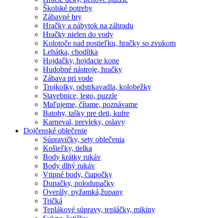
Školské potreby
Zábavné hry
Hračky a nábytok na záhradu
Hračky nielen do vody
Kolotoče nad postieľku, hračky so zvukom
Lehátka, chodítka
Hojdačky, hojdacie kone
Hudobné nástroje, hračky
Zábava pri vode
Trojkolky, odstrkavadla, kolobežky
Stavebnice, lego, puzzle
Maľujeme, čítame, poznávame
Batohy, tašky pre deti, kufre
Karneval, prevleky, oslavy
Dojčenské oblečenie
Súpravičky, sety oblečenia
Košieľky, tielka
Body krátky rukáv
Body dlhý rukáv
Vtipné body, čiapočky
Dupačky, polodupačky
Overály, pyžamká,župany
Tričká
Teplákové súpravy, tepláčky, mikiny