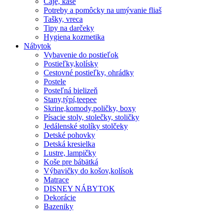
Čaje, kaše
Potreby a pomôcky na umývanie fliaš
Tašky, vreca
Tipy na darčeky
Hygiena kozmetika
Nábytok
Vybavenie do postieľok
Postieľky,kolísky
Cestovné postieľky, ohrádky
Postele
Posteľná bielizeň
Stany,týpí,teepee
Skrine,komody,poličky, boxy
Písacie stoly, stolečky, stoličky
Jedálenské stolíky stolčeky
Detské pohovky
Detská kresielka
Lustre, lampičky
Koše pre bábätká
Výbavičky do košov,kolísok
Matrace
DISNEY NÁBYTOK
Dekorácie
Bazeniky