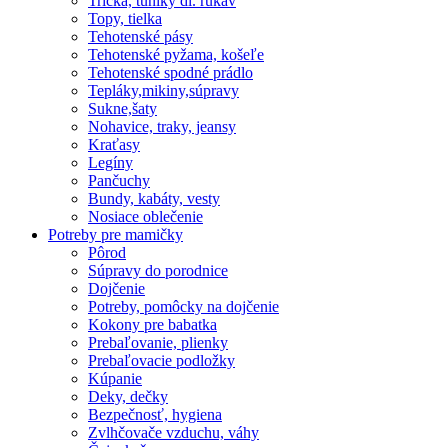
Tričká, tuniky dl. rukáv
Topy, tielka
Tehotenské pásy
Tehotenské pyžama, košeľe
Tehotenské spodné prádlo
Tepláky,mikiny,súpravy
Sukne,šaty
Nohavice, traky, jeansy
Kraťasy
Legíny
Pančuchy
Bundy, kabáty, vesty
Nosiace oblečenie
Potreby pre mamičky
Pôrod
Súpravy do porodnice
Dojčenie
Potreby, pomôcky na dojčenie
Kokony pre babatka
Prebaľovanie, plienky
Prebaľovacie podložky
Kúpanie
Deky, dečky
Bezpečnosť, hygiena
Zvlhčovače vzduchu, váhy