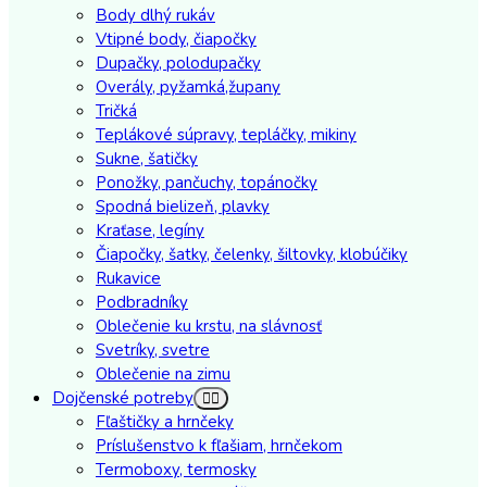
Body dlhý rukáv
Vtipné body, čiapočky
Dupačky, polodupačky
Overály, pyžamká,župany
Tričká
Teplákové súpravy, tepláčky, mikiny
Sukne, šatičky
Ponožky, pančuchy, topánočky
Spodná bielizeň, plavky
Kraťase, legíny
Čiapočky, šatky, čelenky, šiltovky, klobúčiky
Rukavice
Podbradníky
Oblečenie ku krstu, na slávnosť
Svetríky, svetre
Oblečenie na zimu
Dojčenské potreby
Fľaštičky a hrnčeky
Príslušenstvo k fľašiam, hrnčekom
Termoboxy, termosky