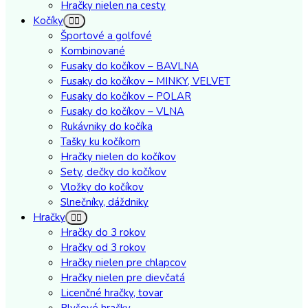
Hračky nielen na cesty
Kočíky
Športové a golfové
Kombinované
Fusaky do kočíkov – BAVLNA
Fusaky do kočíkov – MINKY, VELVET
Fusaky do kočíkov – POLAR
Fusaky do kočíkov – VLNA
Rukávniky do kočíka
Tašky ku kočíkom
Hračky nielen do kočíkov
Sety, dečky do kočíkov
Vložky do kočíkov
Slnečníky, dáždniky
Hračky
Hračky do 3 rokov
Hračky od 3 rokov
Hračky nielen pre chlapcov
Hračky nielen pre dievčatá
Licenčné hračky, tovar
Plyšové hračky