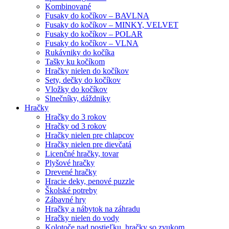
Kombinované
Fusaky do kočíkov – BAVLNA
Fusaky do kočíkov – MINKY, VELVET
Fusaky do kočíkov – POLAR
Fusaky do kočíkov – VLNA
Rukávniky do kočíka
Tašky ku kočíkom
Hračky nielen do kočíkov
Sety, dečky do kočíkov
Vložky do kočíkov
Slnečníky, dáždniky
Hračky
Hračky do 3 rokov
Hračky od 3 rokov
Hračky nielen pre chlapcov
Hračky nielen pre dievčatá
Licenčné hračky, tovar
Plyšové hračky
Drevené hračky
Hracie deky, penové puzzle
Školské potreby
Zábavné hry
Hračky a nábytok na záhradu
Hračky nielen do vody
Kolotoče nad postieľku, hračky so zvukom