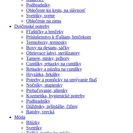
Podbradníky
Oblečenie ku krstu, na slávnosť
Svetríky, svetre
Oblečenie na zimu
Dojčenské potreby
Fľaštičky a hrnčeky
Príslušenstvo k fľašiam, hrnčekom
Termoboxy, termosky
Boxy na desiatu, sáčky
Ohrievace lahvi, sterilizatory
Taniere, misky, príbory
Cumlíky, retiazky na cumlíky
Retiazky a púzdra na cumlíky
Hryzátka, hrkálky
Potreby a pomôcky na umývanie fliaš
Nočníky, stupienky
Prebaľovanie, plienky
Kozmetika, hygienické potreby
Podbradníky
Dáždniky, pršiplášte, čižmy
Batohy, vrecká
Móda
Blúzky
Svetríky