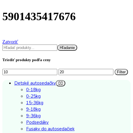
5901435417676
Zatvoriť
Hľadať
Hľadanie
Triediť produkty podľa ceny
Minimálna
Maximálna
Filter
cena
cena
Detské autosedačky
0-18kg
0-25kg
15-36kg
9-18kg
9-36kg
Podsedáky
Fusaky do autosedačiek