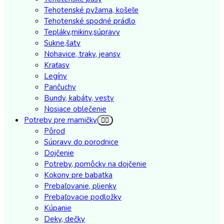
Tehotenské pyžama, košeľe
Tehotenské spodné prádlo
Tepláky,mikiny,súpravy
Sukne,šaty
Nohavice, traky, jeansy
Kraťasy
Legíny
Pančuchy
Bundy, kabáty, vesty
Nosiace oblečenie
Potreby pre mamičky
Pôrod
Súpravy do porodnice
Dojčenie
Potreby, pomôcky na dojčenie
Kokony pre babatka
Prebaľovanie, plienky
Prebaľovacie podložky
Kúpanie
Deky, dečky