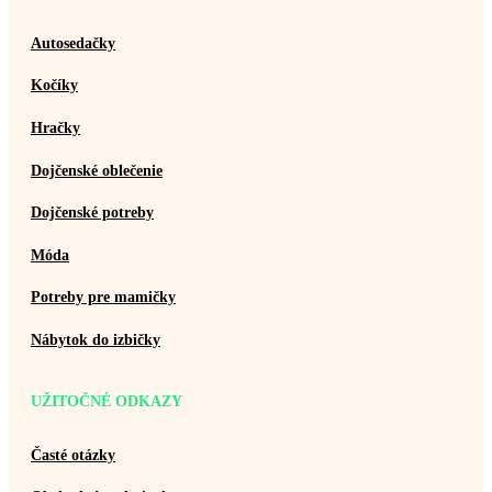
Autosedačky
Kočíky
Hračky
Dojčenské oblečenie
Dojčenské potreby
Móda
Potreby pre mamičky
Nábytok do izbičky
UŽITOČNÉ ODKAZY
Časté otázky