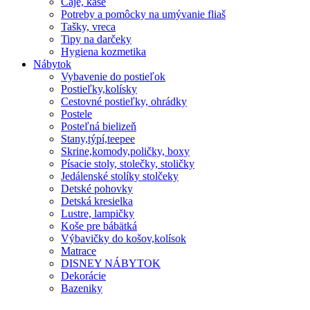
Čaje, kaše
Potreby a pomôcky na umývanie fliaš
Tašky, vreca
Tipy na darčeky
Hygiena kozmetika
Nábytok
Vybavenie do postieľok
Postieľky,kolísky
Cestovné postieľky, ohrádky
Postele
Posteľná bielizeň
Stany,týpí,teepee
Skrine,komody,poličky, boxy
Písacie stoly, stolečky, stoličky
Jedálenské stolíky stolčeky
Detské pohovky
Detská kresielka
Lustre, lampičky
Koše pre bábätká
Výbavičky do košov,kolísok
Matrace
DISNEY NÁBYTOK
Dekorácie
Bazeniky