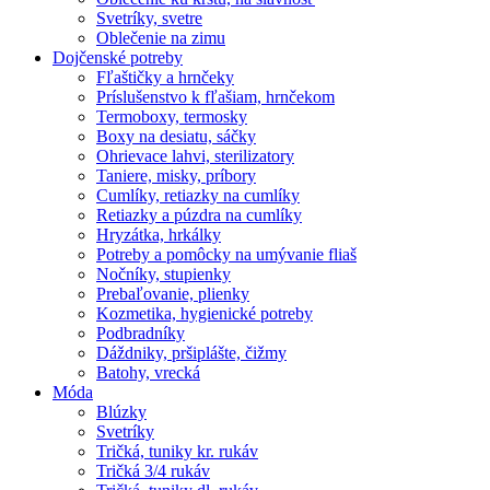
Svetríky, svetre
Oblečenie na zimu
Dojčenské potreby
Fľaštičky a hrnčeky
Príslušenstvo k fľašiam, hrnčekom
Termoboxy, termosky
Boxy na desiatu, sáčky
Ohrievace lahvi, sterilizatory
Taniere, misky, príbory
Cumlíky, retiazky na cumlíky
Retiazky a púzdra na cumlíky
Hryzátka, hrkálky
Potreby a pomôcky na umývanie fliaš
Nočníky, stupienky
Prebaľovanie, plienky
Kozmetika, hygienické potreby
Podbradníky
Dáždniky, pršiplášte, čižmy
Batohy, vrecká
Móda
Blúzky
Svetríky
Tričká, tuniky kr. rukáv
Tričká 3/4 rukáv