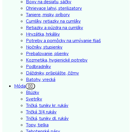
Boxy na desiatu, sáčky
Ohrievace lahvi, sterilizatory
Taniere, misky, príbory
Cumlíky, retiazky na cumlíky
Retiazky a púzdra na cumlíky
Hryzátka, hrkálky
Potreby a pomôcky na umývanie fliaš
Nočníky, stupienky
Prebaľovanie, plienky
Kozmetika, hygienické potreby
Podbradníky
Dáždniky, pršiplášte, čižmy
Batohy, vrecká
Móda
Blúzky
Svetríky
Tričká, tuniky kr. rukáv
Tričká 3/4 rukáv
Tričká, tuniky dl. rukáv
Topy, tielka
Tehotenské pásy