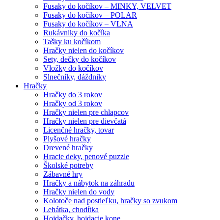
Fusaky do kočíkov – MINKY, VELVET
Fusaky do kočíkov – POLAR
Fusaky do kočíkov – VLNA
Rukávniky do kočíka
Tašky ku kočíkom
Hračky nielen do kočíkov
Sety, dečky do kočíkov
Vložky do kočíkov
Slnečníky, dáždniky
Hračky
Hračky do 3 rokov
Hračky od 3 rokov
Hračky nielen pre chlapcov
Hračky nielen pre dievčatá
Licenčné hračky, tovar
Plyšové hračky
Drevené hračky
Hracie deky, penové puzzle
Školské potreby
Zábavné hry
Hračky a nábytok na záhradu
Hračky nielen do vody
Kolotoče nad postieľku, hračky so zvukom
Lehátka, chodítka
Hojdačky, hojdacie kone