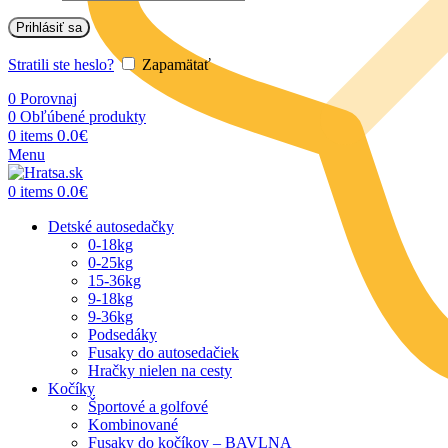
Prihlásiť sa
Stratili ste heslo?
Zapamätať
0
Porovnaj
0
Obľúbené produkty
0.0
€
0
items
Menu
0.0
€
0
items
Detské autosedačky
0-18kg
0-25kg
15-36kg
9-18kg
9-36kg
Podsedáky
Fusaky do autosedačiek
Hračky nielen na cesty
Kočíky
Športové a golfové
Kombinované
Fusaky do kočíkov – BAVLNA