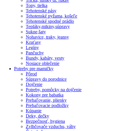
Tričká, tuniky dl. rukáv
Topy, tielka
Tehotenské pásy
Tehotenské pyžama, košeľe
Tehotenské spodné prádlo
Tepláky,mikiny,súpravy
Sukne,šaty
Nohavice, traky, jeansy
Kraťasy
Legíny
Pančuchy
Bundy, kabáty, vesty
Nosiace oblečenie
Potreby pre mamičky
Pôrod
Súpravy do porodnice
Dojčenie
Potreby, pomôcky na dojčenie
Kokony pre babatka
Prebaľovanie, plienky
Prebaľovacie podložky
Kúpanie
Deky, dečky
Bezpečnosť, hygiena
Zvlhčovače vzduchu, váhy