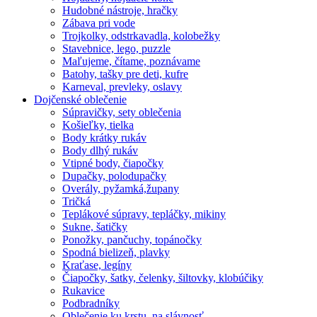
Hudobné nástroje, hračky
Zábava pri vode
Trojkolky, odstrkavadla, kolobežky
Stavebnice, lego, puzzle
Maľujeme, čítame, poznávame
Batohy, tašky pre deti, kufre
Karneval, prevleky, oslavy
Dojčenské oblečenie
Súpravičky, sety oblečenia
Košieľky, tielka
Body krátky rukáv
Body dlhý rukáv
Vtipné body, čiapočky
Dupačky, polodupačky
Overály, pyžamká,župany
Tričká
Teplákové súpravy, tepláčky, mikiny
Sukne, šatičky
Ponožky, pančuchy, topánočky
Spodná bielizeň, plavky
Kraťase, legíny
Čiapočky, šatky, čelenky, šiltovky, klobúčiky
Rukavice
Podbradníky
Oblečenie ku krstu, na slávnosť