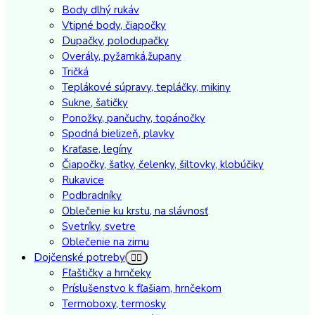
Body dlhý rukáv
Vtipné body, čiapočky
Dupačky, polodupačky
Overály, pyžamká,župany
Tričká
Teplákové súpravy, tepláčky, mikiny
Sukne, šatičky
Ponožky, pančuchy, topánočky
Spodná bielizeň, plavky
Kraťase, legíny
Čiapočky, šatky, čelenky, šiltovky, klobúčiky
Rukavice
Podbradníky
Oblečenie ku krstu, na slávnosť
Svetríky, svetre
Oblečenie na zimu
Dojčenské potreby
Fľaštičky a hrnčeky
Príslušenstvo k fľašiam, hrnčekom
Termoboxy, termosky