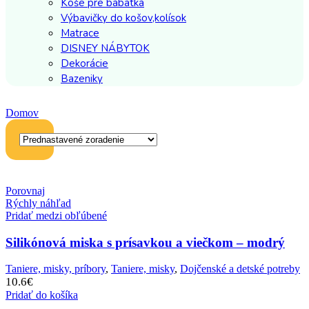
Koše pre bábätká
Výbavičky do košov,kolísok
Matrace
DISNEY NÁBYTOK
Dekorácie
Bazeniky
Domov
Porovnaj
Rýchly náhľad
Pridať medzi obľúbené
Silikónová miska s prísavkou a viečkom – modrý
Taniere, misky, príbory
,
Taniere, misky
,
Dojčenské a detské potreby
10.6
€
Pridať do košíka