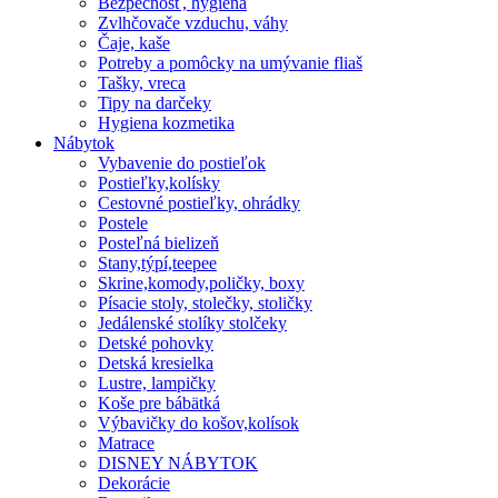
Bezpečnosť, hygiena
Zvlhčovače vzduchu, váhy
Čaje, kaše
Potreby a pomôcky na umývanie fliaš
Tašky, vreca
Tipy na darčeky
Hygiena kozmetika
Nábytok
Vybavenie do postieľok
Postieľky,kolísky
Cestovné postieľky, ohrádky
Postele
Posteľná bielizeň
Stany,týpí,teepee
Skrine,komody,poličky, boxy
Písacie stoly, stolečky, stoličky
Jedálenské stolíky stolčeky
Detské pohovky
Detská kresielka
Lustre, lampičky
Koše pre bábätká
Výbavičky do košov,kolísok
Matrace
DISNEY NÁBYTOK
Dekorácie