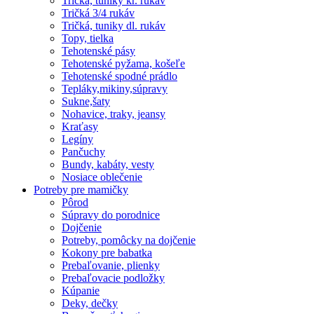
Tričká, tuniky kr. rukáv
Tričká 3/4 rukáv
Tričká, tuniky dl. rukáv
Topy, tielka
Tehotenské pásy
Tehotenské pyžama, košeľe
Tehotenské spodné prádlo
Tepláky,mikiny,súpravy
Sukne,šaty
Nohavice, traky, jeansy
Kraťasy
Legíny
Pančuchy
Bundy, kabáty, vesty
Nosiace oblečenie
Potreby pre mamičky
Pôrod
Súpravy do porodnice
Dojčenie
Potreby, pomôcky na dojčenie
Kokony pre babatka
Prebaľovanie, plienky
Prebaľovacie podložky
Kúpanie
Deky, dečky