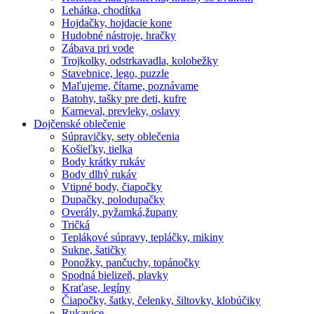
Lehátka, chodítka
Hojdačky, hojdacie kone
Hudobné nástroje, hračky
Zábava pri vode
Trojkolky, odstrkavadla, kolobežky
Stavebnice, lego, puzzle
Maľujeme, čítame, poznávame
Batohy, tašky pre deti, kufre
Karneval, prevleky, oslavy
Dojčenské oblečenie
Súpravičky, sety oblečenia
Košieľky, tielka
Body krátky rukáv
Body dlhý rukáv
Vtipné body, čiapočky
Dupačky, polodupačky
Overály, pyžamká,župany
Tričká
Teplákové súpravy, tepláčky, mikiny
Sukne, šatičky
Ponožky, pančuchy, topánočky
Spodná bielizeň, plavky
Kraťase, legíny
Čiapočky, šatky, čelenky, šiltovky, klobúčiky
Rukavice