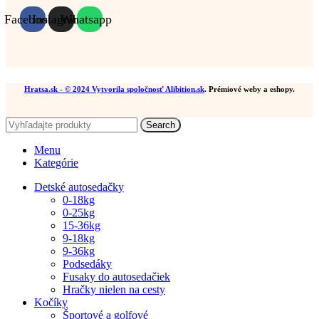
Facebook
Instagram
Whatsapp
Hratsa.sk
- © 2024 Vytvorila spoločnosť
Alibition.sk
. Prémiové weby a eshopy.
Search
Menu
Kategórie
Detské autosedačky
0-18kg
0-25kg
15-36kg
9-18kg
9-36kg
Podsedáky
Fusaky do autosedačiek
Hračky nielen na cesty
Kočíky
Športové a golfové