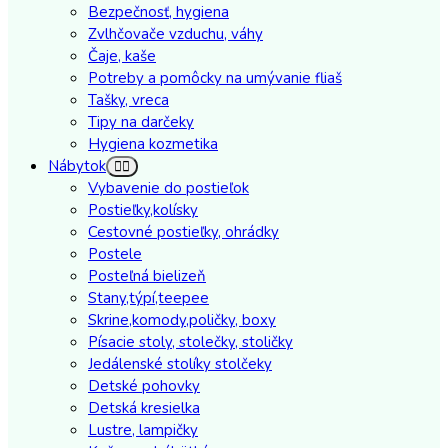
Bezpečnosť, hygiena
Zvlhčovače vzduchu, váhy
Čaje, kaše
Potreby a pomôcky na umývanie fliaš
Tašky, vreca
Tipy na darčeky
Hygiena kozmetika
Nábytok
Vybavenie do postieľok
Postieľky,kolísky
Cestovné postieľky, ohrádky
Postele
Posteľná bielizeň
Stany,týpí,teepee
Skrine,komody,poličky, boxy
Písacie stoly, stolečky, stoličky
Jedálenské stolíky stolčeky
Detské pohovky
Detská kresielka
Lustre, lampičky