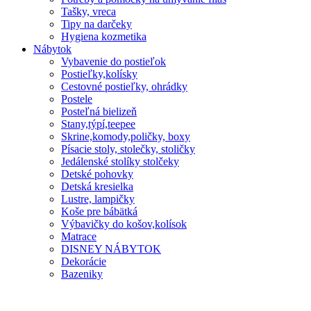
Tašky, vreca
Tipy na darčeky
Hygiena kozmetika
Nábytok
Vybavenie do postieľok
Postieľky,kolísky
Cestovné postieľky, ohrádky
Postele
Posteľná bielizeň
Stany,týpí,teepee
Skrine,komody,poličky, boxy
Písacie stoly, stolečky, stoličky
Jedálenské stolíky stolčeky
Detské pohovky
Detská kresielka
Lustre, lampičky
Koše pre bábätká
Výbavičky do košov,kolísok
Matrace
DISNEY NÁBYTOK
Dekorácie
Bazeniky