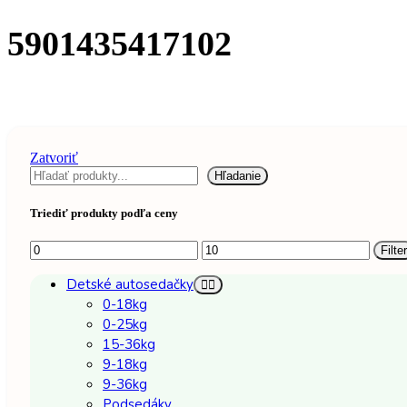
5901435417102
Zatvoriť
Hľadať
Hľadanie
Triediť produkty podľa ceny
Minimálna
Maximálna
Filter
cena
cena
Detské autosedačky
0-18kg
0-25kg
15-36kg
9-18kg
9-36kg
Podsedáky