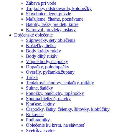
Zábava pri vode
Trojkolky, odstrkavadla, kolobežky
Stavebnice, lego, puzzle
Maľujeme, čítame, poznávame
Batohy, tašky pre deti, kufre
Karneval, prevleky, oslavy
Dojčenské oblečenie
Súpravičky, sety oblečenia
Košieľky, tielka
Body krátky rukáv
Body dlhý rukáv
Vtipné body, čiapočky
Dupačky, polodupačky
Overály, pyžamká,župany
Tričká
Teplákové súpravy, tepláčky, mikiny
Sukne, šatičky
Ponožky, pančuchy, topánočky
Spodná bielizeň, plavky
Kraťase, legíny
Čiapočky, šatky, čelenky, šiltovky, klobúčiky
Rukavice
Podbradníky
Oblečenie ku krstu, na slávnosť
Svetríky, svetre