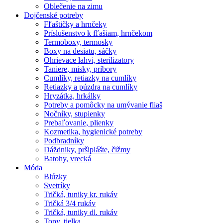
Oblečenie na zimu
Dojčenské potreby
Fľaštičky a hrnčeky
Príslušenstvo k fľašiam, hrnčekom
Termoboxy, termosky
Boxy na desiatu, sáčky
Ohrievace lahvi, sterilizatory
Taniere, misky, príbory
Cumlíky, retiazky na cumlíky
Retiazky a púzdra na cumlíky
Hryzátka, hrkálky
Potreby a pomôcky na umývanie fliaš
Nočníky, stupienky
Prebaľovanie, plienky
Kozmetika, hygienické potreby
Podbradníky
Dáždniky, pršiplášte, čižmy
Batohy, vrecká
Móda
Blúzky
Svetríky
Tričká, tuniky kr. rukáv
Tričká 3/4 rukáv
Tričká, tuniky dl. rukáv
Topy, tielka