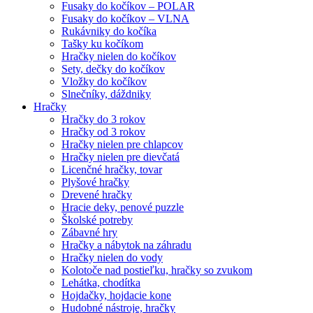
Fusaky do kočíkov – POLAR
Fusaky do kočíkov – VLNA
Rukávniky do kočíka
Tašky ku kočíkom
Hračky nielen do kočíkov
Sety, dečky do kočíkov
Vložky do kočíkov
Slnečníky, dáždniky
Hračky
Hračky do 3 rokov
Hračky od 3 rokov
Hračky nielen pre chlapcov
Hračky nielen pre dievčatá
Licenčné hračky, tovar
Plyšové hračky
Drevené hračky
Hracie deky, penové puzzle
Školské potreby
Zábavné hry
Hračky a nábytok na záhradu
Hračky nielen do vody
Kolotoče nad postieľku, hračky so zvukom
Lehátka, chodítka
Hojdačky, hojdacie kone
Hudobné nástroje, hračky