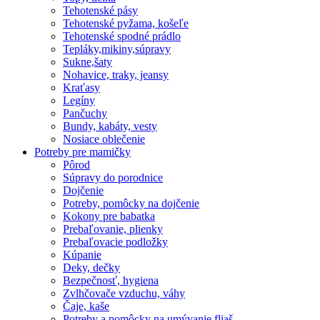
Tehotenské pásy
Tehotenské pyžama, košeľe
Tehotenské spodné prádlo
Tepláky,mikiny,súpravy
Sukne,šaty
Nohavice, traky, jeansy
Kraťasy
Legíny
Pančuchy
Bundy, kabáty, vesty
Nosiace oblečenie
Potreby pre mamičky
Pôrod
Súpravy do porodnice
Dojčenie
Potreby, pomôcky na dojčenie
Kokony pre babatka
Prebaľovanie, plienky
Prebaľovacie podložky
Kúpanie
Deky, dečky
Bezpečnosť, hygiena
Zvlhčovače vzduchu, váhy
Čaje, kaše
Potreby a pomôcky na umývanie fliaš