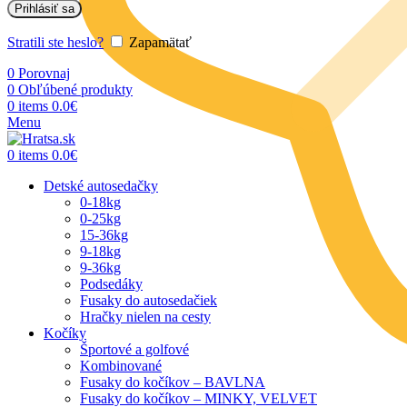
Prihlásiť sa
Stratili ste heslo?
Zapamätať
0
Porovnaj
0
Obľúbené produkty
0
items
0.0
€
Menu
0
items
0.0
€
Detské autosedačky
0-18kg
0-25kg
15-36kg
9-18kg
9-36kg
Podsedáky
Fusaky do autosedačiek
Hračky nielen na cesty
Kočíky
Športové a golfové
Kombinované
Fusaky do kočíkov – BAVLNA
Fusaky do kočíkov – MINKY, VELVET