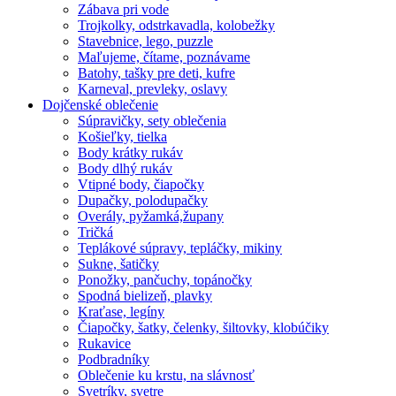
Zábava pri vode
Trojkolky, odstrkavadla, kolobežky
Stavebnice, lego, puzzle
Maľujeme, čítame, poznávame
Batohy, tašky pre deti, kufre
Karneval, prevleky, oslavy
Dojčenské oblečenie
Súpravičky, sety oblečenia
Košieľky, tielka
Body krátky rukáv
Body dlhý rukáv
Vtipné body, čiapočky
Dupačky, polodupačky
Overály, pyžamká,župany
Tričká
Teplákové súpravy, tepláčky, mikiny
Sukne, šatičky
Ponožky, pančuchy, topánočky
Spodná bielizeň, plavky
Kraťase, legíny
Čiapočky, šatky, čelenky, šiltovky, klobúčiky
Rukavice
Podbradníky
Oblečenie ku krstu, na slávnosť
Svetríky, svetre