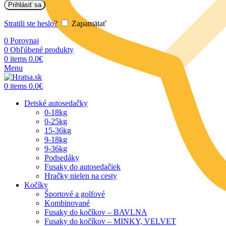
Prihlásiť sa
Stratili ste heslo?
Zapamätať
0
Porovnaj
0
Obľúbené produkty
0
items
0.0
€
Menu
0
items
0.0
€
Detské autosedačky
0-18kg
0-25kg
15-36kg
9-18kg
9-36kg
Podsedáky
Fusaky do autosedačiek
Hračky nielen na cesty
Kočíky
Športové a golfové
Kombinované
Fusaky do kočíkov – BAVLNA
Fusaky do kočíkov – MINKY, VELVET