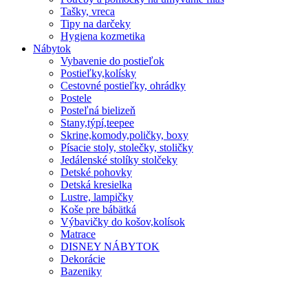
Tašky, vreca
Tipy na darčeky
Hygiena kozmetika
Nábytok
Vybavenie do postieľok
Postieľky,kolísky
Cestovné postieľky, ohrádky
Postele
Posteľná bielizeň
Stany,týpí,teepee
Skrine,komody,poličky, boxy
Písacie stoly, stolečky, stoličky
Jedálenské stolíky stolčeky
Detské pohovky
Detská kresielka
Lustre, lampičky
Koše pre bábätká
Výbavičky do košov,kolísok
Matrace
DISNEY NÁBYTOK
Dekorácie
Bazeniky