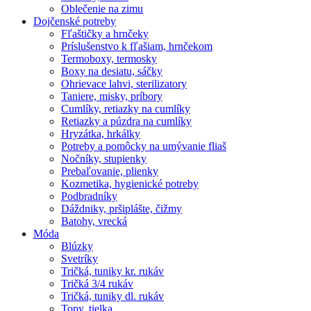
Oblečenie na zimu
Dojčenské potreby
Fľaštičky a hrnčeky
Príslušenstvo k fľašiam, hrnčekom
Termoboxy, termosky
Boxy na desiatu, sáčky
Ohrievace lahvi, sterilizatory
Taniere, misky, príbory
Cumlíky, retiazky na cumlíky
Retiazky a púzdra na cumlíky
Hryzátka, hrkálky
Potreby a pomôcky na umývanie fliaš
Nočníky, stupienky
Prebaľovanie, plienky
Kozmetika, hygienické potreby
Podbradníky
Dáždniky, pršiplášte, čižmy
Batohy, vrecká
Móda
Blúzky
Svetríky
Tričká, tuniky kr. rukáv
Tričká 3/4 rukáv
Tričká, tuniky dl. rukáv
Topy, tielka