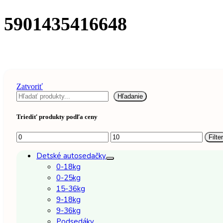
5901435416648
Zatvoriť
Hľadať
Hľadanie
Triediť produkty podľa ceny
Minimálna
Maximálna
Filter
cena
cena
Detské autosedačky
0-18kg
0-25kg
15-36kg
9-18kg
9-36kg
Podsedáky