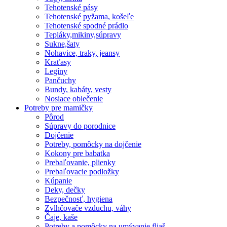
Tehotenské pásy
Tehotenské pyžama, košeľe
Tehotenské spodné prádlo
Tepláky,mikiny,súpravy
Sukne,šaty
Nohavice, traky, jeansy
Kraťasy
Legíny
Pančuchy
Bundy, kabáty, vesty
Nosiace oblečenie
Potreby pre mamičky
Pôrod
Súpravy do porodnice
Dojčenie
Potreby, pomôcky na dojčenie
Kokony pre babatka
Prebaľovanie, plienky
Prebaľovacie podložky
Kúpanie
Deky, dečky
Bezpečnosť, hygiena
Zvlhčovače vzduchu, váhy
Čaje, kaše
Potreby a pomôcky na umývanie fliaš