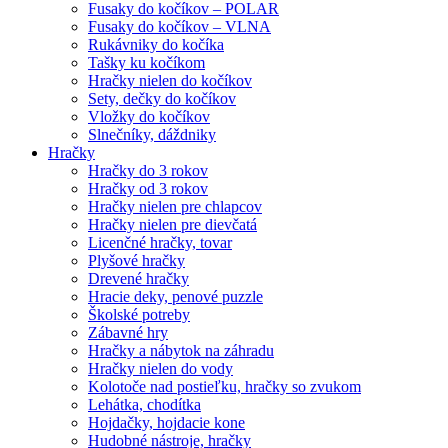
Fusaky do kočíkov – POLAR
Fusaky do kočíkov – VLNA
Rukávniky do kočíka
Tašky ku kočíkom
Hračky nielen do kočíkov
Sety, dečky do kočíkov
Vložky do kočíkov
Slnečníky, dáždniky
Hračky
Hračky do 3 rokov
Hračky od 3 rokov
Hračky nielen pre chlapcov
Hračky nielen pre dievčatá
Licenčné hračky, tovar
Plyšové hračky
Drevené hračky
Hracie deky, penové puzzle
Školské potreby
Zábavné hry
Hračky a nábytok na záhradu
Hračky nielen do vody
Kolotoče nad postieľku, hračky so zvukom
Lehátka, chodítka
Hojdačky, hojdacie kone
Hudobné nástroje, hračky