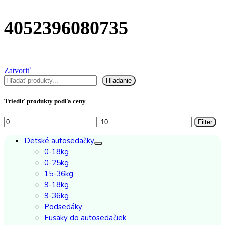
4052396080735
Zatvoriť
Hľadať
Hľadanie
Triediť produkty podľa ceny
Minimálna
Maximálna
Filter
cena
cena
Detské autosedačky
0-18kg
0-25kg
15-36kg
9-18kg
9-36kg
Podsedáky
Fusaky do autosedačiek