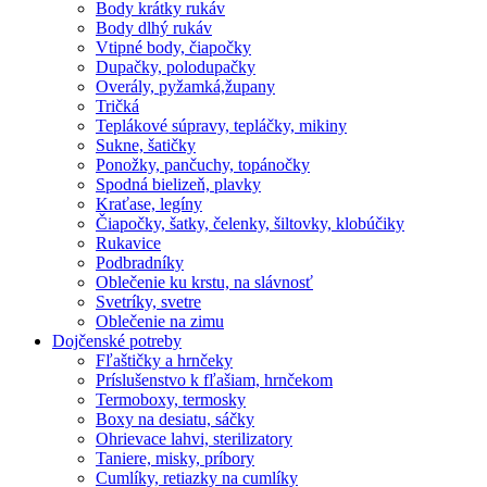
Body krátky rukáv
Body dlhý rukáv
Vtipné body, čiapočky
Dupačky, polodupačky
Overály, pyžamká,župany
Tričká
Teplákové súpravy, tepláčky, mikiny
Sukne, šatičky
Ponožky, pančuchy, topánočky
Spodná bielizeň, plavky
Kraťase, legíny
Čiapočky, šatky, čelenky, šiltovky, klobúčiky
Rukavice
Podbradníky
Oblečenie ku krstu, na slávnosť
Svetríky, svetre
Oblečenie na zimu
Dojčenské potreby
Fľaštičky a hrnčeky
Príslušenstvo k fľašiam, hrnčekom
Termoboxy, termosky
Boxy na desiatu, sáčky
Ohrievace lahvi, sterilizatory
Taniere, misky, príbory
Cumlíky, retiazky na cumlíky