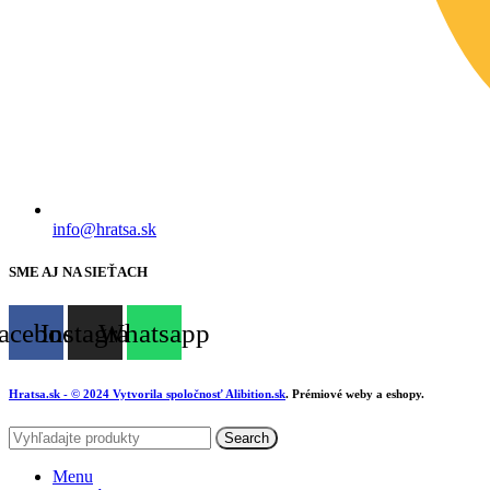
info@hratsa.sk
SME AJ NA SIEŤACH
acebook
Instagram
Whatsapp
Hratsa.sk
- © 2024 Vytvorila spoločnosť
Alibition.sk
. Prémiové weby a eshopy.
Search
Menu