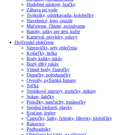
Hudobné nástroje, hračky
Zábava pri vode
Trojkolky, odstrkavadla, kolobežky
Stavebnice, lego, puzzle
Maľujeme, čítame, poznávame
Batohy, tašky pre deti, kufre
Karneval, prevleky, oslavy
Dojčenské oblečenie
Súpravičky, sety oblečenia
Košieľky, tielka
Body krátky rukáv
Body dlhý rukáv
Vtipné body, čiapočky
Dupačky, polodupačky
Overály, pyžamká,župany
Tričká
Teplákové súpravy, tepláčky, mikiny
Sukne, šatičky
Ponožky, pančuchy, topánočky
Spodná bielizeň, plavky
Kraťase, legíny
Čiapočky, šatky, čelenky, šiltovky, klobúčiky
Rukavice
Podbradníky
Oblečenie ku krstu, na slávnosť