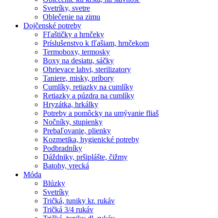
Svetríky, svetre
Oblečenie na zimu
Dojčenské potreby
Fľaštičky a hrnčeky
Príslušenstvo k fľašiam, hrnčekom
Termoboxy, termosky
Boxy na desiatu, sáčky
Ohrievace lahvi, sterilizatory
Taniere, misky, príbory
Cumlíky, retiazky na cumlíky
Retiazky a púzdra na cumlíky
Hryzátka, hrkálky
Potreby a pomôcky na umývanie fliaš
Nočníky, stupienky
Prebaľovanie, plienky
Kozmetika, hygienické potreby
Podbradníky
Dáždniky, pršiplášte, čižmy
Batohy, vrecká
Móda
Blúzky
Svetríky
Tričká, tuniky kr. rukáv
Tričká 3/4 rukáv