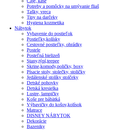
Čaje, kaše
Potreby a pomôcky na umývanie fliaš
Tašky, vreca
Tipy na darčeky
Hygiena kozmetika
Nábytok
Vybavenie do postieľok
Postieľky,kolísky
Cestovné postieľky, ohrádky
Postele
Posteľná bielizeň
Stany,týpí,teepee
Skrine,komody,poličky, boxy
Písacie stoly, stolečky, stoličky
Jedálenské stolíky stolčeky
Detské pohovky
Detská kresielka
Lustre, lampičky
Koše pre bábätká
Výbavičky do košov,kolísok
Matrace
DISNEY NÁBYTOK
Dekorácie
Bazeniky