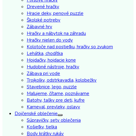
Drevené hračky
Hracie deky, penové puzzle
Školské potreby
Zábavné hry
Hračky a nábytok na záhradu
Hračky nielen do vody
Kolotoče nad postieľku, hračky so zvukom
Lehátka, chodítka
Hojdačky, hojdacie kone
Hudobné nástroje, hračky
Zábava pri vode
Trojkolky, odstrkavadla, kolobežky
Stavebnice, lego, puzzle
Maľujeme, čítame, poznávame
Batohy, tašky pre deti, kufre
Karneval, prevleky, oslavy
Dojčenské oblečenie
Súpravičky, sety oblečenia
Košieľky, tielka
Body krátky rukáv