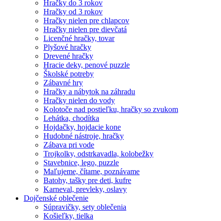
Hračky do 3 rokov
Hračky od 3 rokov
Hračky nielen pre chlapcov
Hračky nielen pre dievčatá
Licenčné hračky, tovar
Plyšové hračky
Drevené hračky
Hracie deky, penové puzzle
Školské potreby
Zábavné hry
Hračky a nábytok na záhradu
Hračky nielen do vody
Kolotoče nad postieľku, hračky so zvukom
Lehátka, chodítka
Hojdačky, hojdacie kone
Hudobné nástroje, hračky
Zábava pri vode
Trojkolky, odstrkavadla, kolobežky
Stavebnice, lego, puzzle
Maľujeme, čítame, poznávame
Batohy, tašky pre deti, kufre
Karneval, prevleky, oslavy
Dojčenské oblečenie
Súpravičky, sety oblečenia
Košieľky, tielka