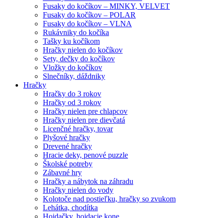
Fusaky do kočíkov – MINKY, VELVET
Fusaky do kočíkov – POLAR
Fusaky do kočíkov – VLNA
Rukávniky do kočíka
Tašky ku kočíkom
Hračky nielen do kočíkov
Sety, dečky do kočíkov
Vložky do kočíkov
Slnečníky, dáždniky
Hračky
Hračky do 3 rokov
Hračky od 3 rokov
Hračky nielen pre chlapcov
Hračky nielen pre dievčatá
Licenčné hračky, tovar
Plyšové hračky
Drevené hračky
Hracie deky, penové puzzle
Školské potreby
Zábavné hry
Hračky a nábytok na záhradu
Hračky nielen do vody
Kolotoče nad postieľku, hračky so zvukom
Lehátka, chodítka
Hojdačky, hojdacie kone