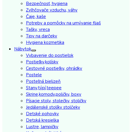
Bezpečnosť, hygiena
Zvlhčovače vzduchu, váhy
Čaje, kaše
Potreby a pomôcky na umývanie fliaš
Tašky, vreca
Tipy na darčeky
Hygiena kozmetika
Nábytok
Vybavenie do postieľok
Postieľky,kolísky
Cestovné postieľky, ohrádky
Postele
Posteľná bielizeň
Stany,týpí,teepee
Skrine,komody,poličky, boxy
Písacie stoly, stolečky, stoličky
Jedálenské stolíky stolčeky
Detské pohovky
Detská kresielka
Lustre, lampičky