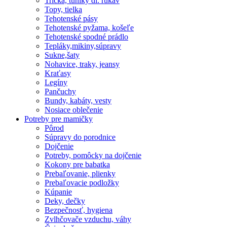
Tričká, tuniky dl. rukáv
Topy, tielka
Tehotenské pásy
Tehotenské pyžama, košeľe
Tehotenské spodné prádlo
Tepláky,mikiny,súpravy
Sukne,šaty
Nohavice, traky, jeansy
Kraťasy
Legíny
Pančuchy
Bundy, kabáty, vesty
Nosiace oblečenie
Potreby pre mamičky
Pôrod
Súpravy do porodnice
Dojčenie
Potreby, pomôcky na dojčenie
Kokony pre babatka
Prebaľovanie, plienky
Prebaľovacie podložky
Kúpanie
Deky, dečky
Bezpečnosť, hygiena
Zvlhčovače vzduchu, váhy