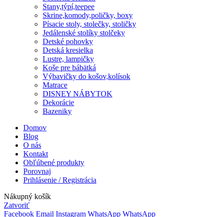
Stany,týpí,teepee
Skrine,komody,poličky, boxy
Písacie stoly, stolečky, stoličky
Jedálenské stolíky stolčeky
Detské pohovky
Detská kresielka
Lustre, lampičky
Koše pre bábätká
Výbavičky do košov,kolísok
Matrace
DISNEY NÁBYTOK
Dekorácie
Bazeniky
Domov
Blog
O nás
Kontakt
Obľúbené produkty
Porovnaj
Prihlásenie / Registrácia
Nákupný košík
Zatvoriť
Facebook
Email
Instagram
WhatsApp
WhatsApp