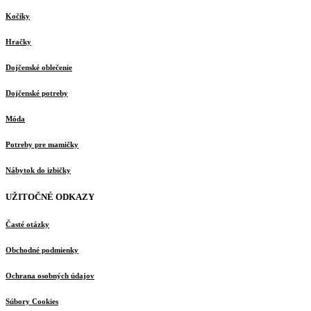
Kočíky
Hračky
Dojčenské oblečenie
Dojčenské potreby
Móda
Potreby pre mamičky
Nábytok do izbičky
UŽITOČNÉ ODKAZY
Časté otázky
Obchodné podmienky
Ochrana osobných údajov
Súbory Cookies