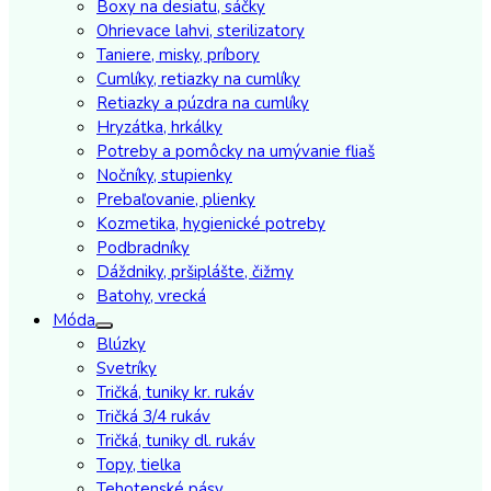
Boxy na desiatu, sáčky
Ohrievace lahvi, sterilizatory
Taniere, misky, príbory
Cumlíky, retiazky na cumlíky
Retiazky a púzdra na cumlíky
Hryzátka, hrkálky
Potreby a pomôcky na umývanie fliaš
Nočníky, stupienky
Prebaľovanie, plienky
Kozmetika, hygienické potreby
Podbradníky
Dáždniky, pršiplášte, čižmy
Batohy, vrecká
Móda
Blúzky
Svetríky
Tričká, tuniky kr. rukáv
Tričká 3/4 rukáv
Tričká, tuniky dl. rukáv
Topy, tielka
Tehotenské pásy