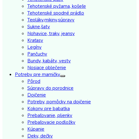
Tehotenské pyžama, košeľe
Tehotenské spodné prádlo
Tepláky,mikiny,súpravy
Sukne,šaty
Nohavice, traky, jeansy
Kraťasy
Legíny
Pančuchy
Bundy, kabáty, vesty
Nosiace oblečenie
Potreby pre mamičky
Pôrod
Súpravy do porodnice
Dojčenie
Potreby, pomôcky na dojčenie
Kokony pre babatka
Prebaľovanie, plienky
Prebaľovacie podložky
Kúpanie
Deky, dečky