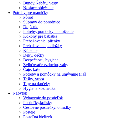
Bundy, kabáty, vesty
Nosiace oblečenie
Potreby pre mamičky
Pôrod
Súpravy do porodnice
Dojčenie
Potreby, pomôcky na dojčenie
Kokony pre babatka
Prebaľovanie, plienky
Prebaľovacie podložky
Kúpanie
Deky, dečky
Bezpečnosť, hygiena
Zvlhčovače vzduchu, váhy
Čaje, kaše
Potreby a pomôcky na umývanie fliaš
Tašky, vreca
Tipy na darčeky
Hygiena kozmetika
Nábytok
Vybavenie do postieľok
Postieľky,kolísky
Cestovné postieľky, ohrádky
Postele
Posteľná bielizeň