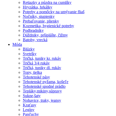
Retiazky a púzdra na cumlíky
Hryzátka, hrkálky
Potreby a pomôcky na umývanie fliaš
Nočníky, stupienky
Prebaľovanie, plienky
Kozmetika, hygienické potreby
Podbradníky
Dáždniky, pršiplášte, čižmy
Batohy, vrecká
Móda
Blúzky
Svetríky
Tričká, tuniky kr. rukáv
Tričká 3/4 rukáv
Tričká, tuniky dl. rukáv
Topy, tielka
Tehotenské pásy
Tehotenské pyžama, košeľe
Tehotenské spodné prádlo
Tepláky,mikiny,súpravy
Sukne,šaty
Nohavice, traky, jeansy
Kraťasy
Legíny
Pančuchy