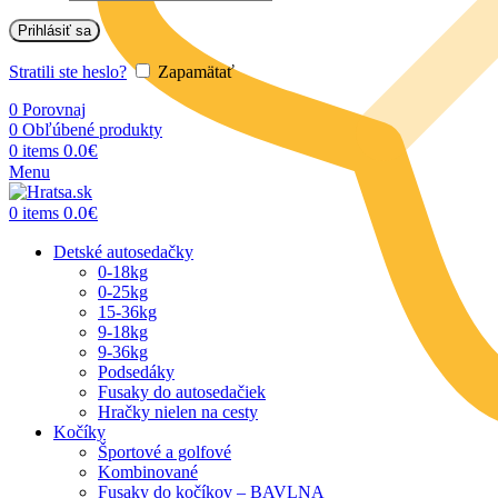
Prihlásiť sa
Stratili ste heslo?
Zapamätať
0
Porovnaj
0
Obľúbené produkty
0.0
€
0
items
Menu
0.0
€
0
items
Detské autosedačky
0-18kg
0-25kg
15-36kg
9-18kg
9-36kg
Podsedáky
Fusaky do autosedačiek
Hračky nielen na cesty
Kočíky
Športové a golfové
Kombinované
Fusaky do kočíkov – BAVLNA