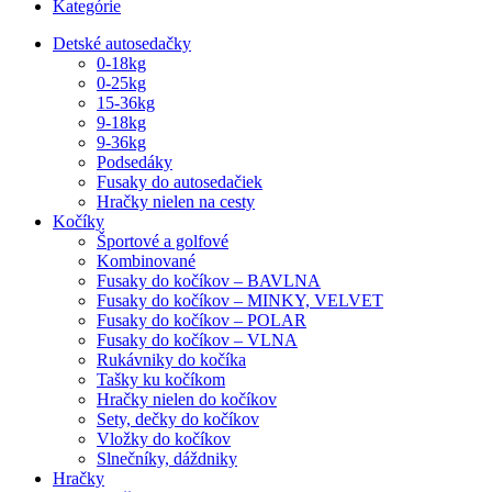
Kategórie
Detské autosedačky
0-18kg
0-25kg
15-36kg
9-18kg
9-36kg
Podsedáky
Fusaky do autosedačiek
Hračky nielen na cesty
Kočíky
Športové a golfové
Kombinované
Fusaky do kočíkov – BAVLNA
Fusaky do kočíkov – MINKY, VELVET
Fusaky do kočíkov – POLAR
Fusaky do kočíkov – VLNA
Rukávniky do kočíka
Tašky ku kočíkom
Hračky nielen do kočíkov
Sety, dečky do kočíkov
Vložky do kočíkov
Slnečníky, dáždniky
Hračky