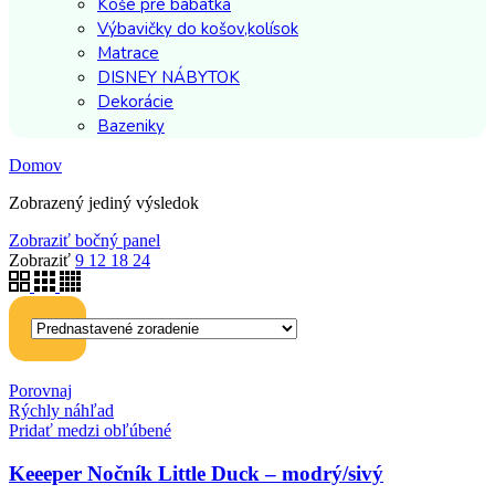
Koše pre bábätká
Výbavičky do košov,kolísok
Matrace
DISNEY NÁBYTOK
Dekorácie
Bazeniky
Domov
Zobrazený jediný výsledok
Zobraziť bočný panel
Zobraziť
9
12
18
24
Porovnaj
Rýchly náhľad
Pridať medzi obľúbené
Keeeper Nočník Little Duck – modrý/sivý