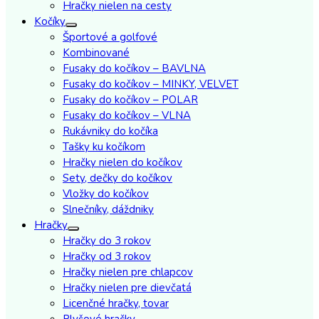
Hračky nielen na cesty
Kočíky
Športové a golfové
Kombinované
Fusaky do kočíkov – BAVLNA
Fusaky do kočíkov – MINKY, VELVET
Fusaky do kočíkov – POLAR
Fusaky do kočíkov – VLNA
Rukávniky do kočíka
Tašky ku kočíkom
Hračky nielen do kočíkov
Sety, dečky do kočíkov
Vložky do kočíkov
Slnečníky, dáždniky
Hračky
Hračky do 3 rokov
Hračky od 3 rokov
Hračky nielen pre chlapcov
Hračky nielen pre dievčatá
Licenčné hračky, tovar
Plyšové hračky