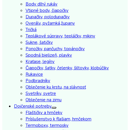
Body dlhý rukáv
Vtipné body, čiapočky
Dupačky, polodupačky
Overály, pyžamká,župany
Tričká
Teplákové súpravy, tepláčky, mikiny
Sukne, šatičky
Ponožky, pančuchy, topánočky
Spodná bielizeň, plavky
Kraťase, legíny
Čiapočky, šatky, čelenky, šiltovky, klobúčiky
Rukavice
Podbradníky
Oblečenie ku krstu, na slávnosť
Svetríky, svetre
Oblečenie na zimu
Dojčenské potreby
Fľaštičky a hrnčeky
Príslušenstvo k fľašiam, hrnčekom
Termoboxy, termosky